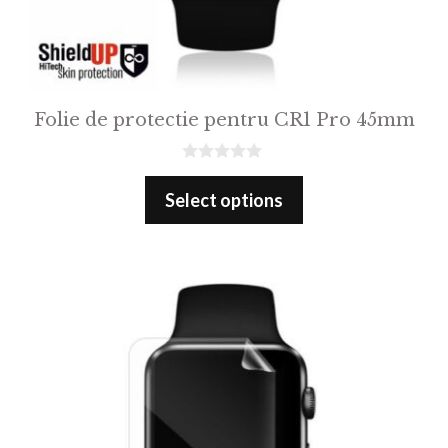
Folie de protectie pentru CR1 Pro 45mm
0
o
Select options
u
t
o
f
5