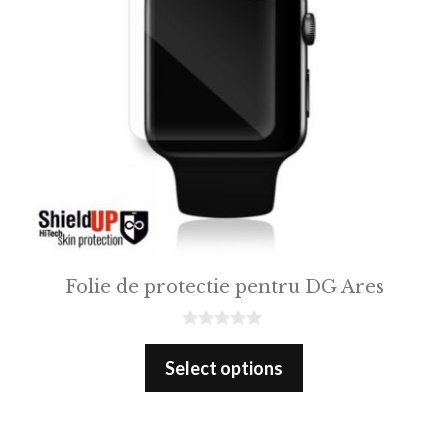
Folie de protectie pentru DG Ares
0
o
Select options
u
t
o
f
5