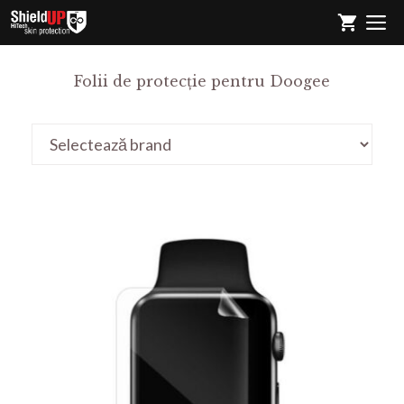
Sari
M
la
conținut
Folii de protecție pentru Doogee