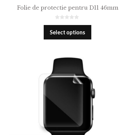
Folie de protectie pentru D11 46mm
0
o
Select options
u
t
o
f
5