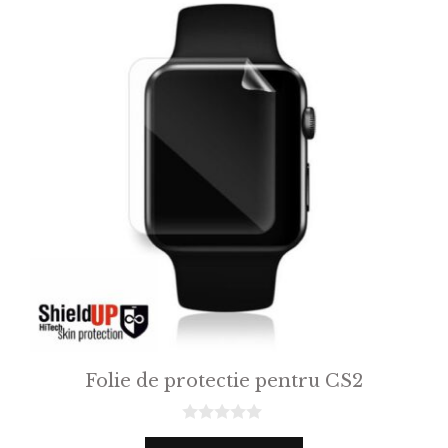
Folie de protectie pentru CS2
0