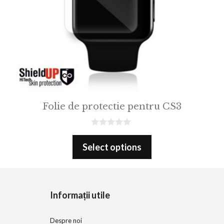
Folie de protectie pentru CS3
0
o
Select options
u
t
o
f
5
Informații utile
Despre noi