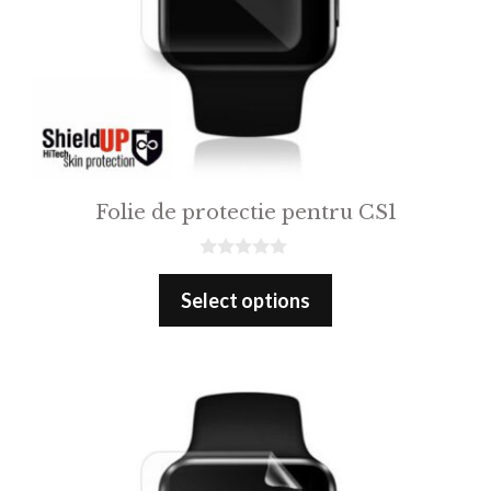
Folie de protectie pentru CS1
0
o
Select options
u
t
o
f
5