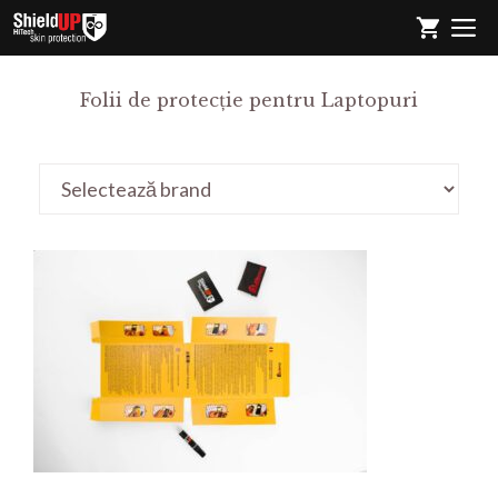
Sari
M
la
conținut
Folii de protecție pentru Laptopuri