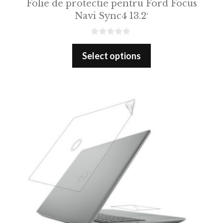
Folie de protectie pentru Ford Focus
Navi Sync4 13.2′
0
o
Select options
u
t
o
f
5