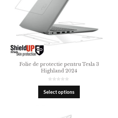
Folie de protectie pentru Tesla 3
Highland 2024
0
o
Select options
u
t
o
f
5