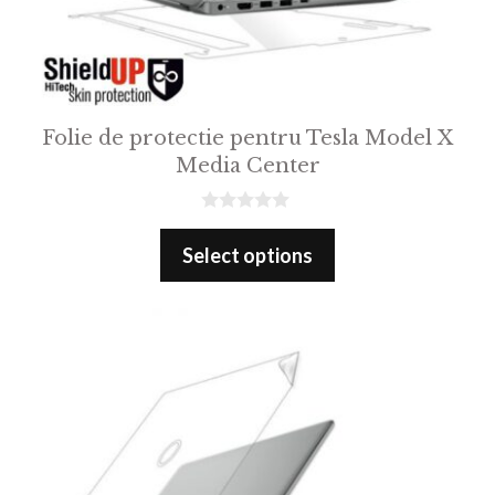
Folie de protectie pentru Tesla Model X
Media Center
0
o
Select options
u
t
o
f
5