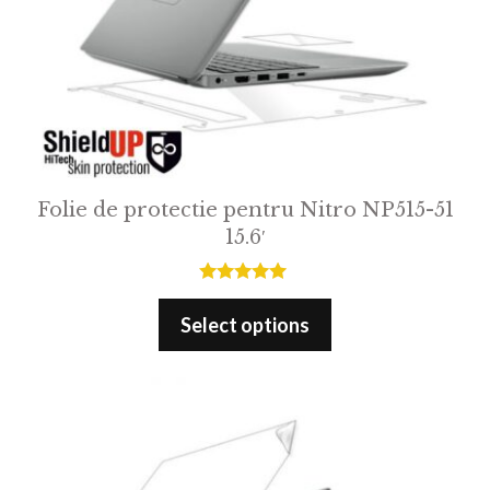
Folie de protectie pentru Nitro NP515-51
15.6′
5.00
out of 5
Select options