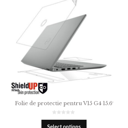
Folie de protectie pentru V15 G4 15.6′
0
o
Select options
u