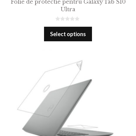
Folie de protectie pentru Galaxy Tab S10
Ultra
0
o
Select options
u
t
o
f
5