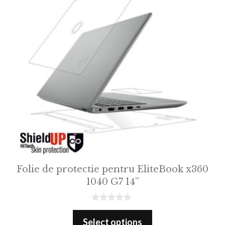
Folie de protectie pentru EliteBook x360
1040 G7 14”
0
o
Select options
u