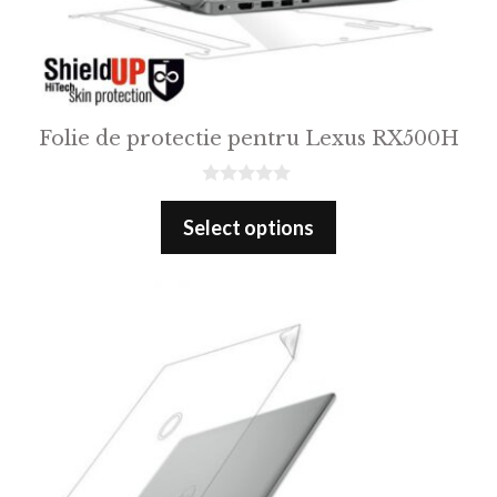
Folie de protectie pentru Lexus RX500H
0
o
Select options
u
t
o
f
5