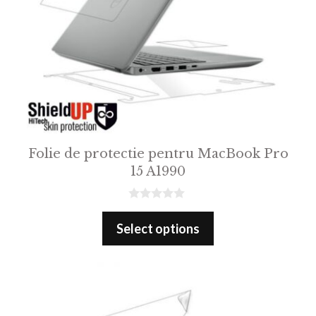
Folie de protectie pentru MacBook Pro
15 A1990
0
o
Select options
u
t
o
f
5