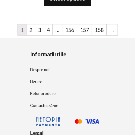
t
o
f
5
1
2
3
4
…
156
157
158
→
Informații utile
Despre noi
Livrare
Retur produse
Contactează-ne
Legal