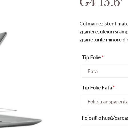
G4 15.6′
Cel mai rezistent mater
zgariere, uleiuri si a
zgarieturile minore din 
Tip Folie
*
Tip Folie Fata
*
Folosiți o husă/carca