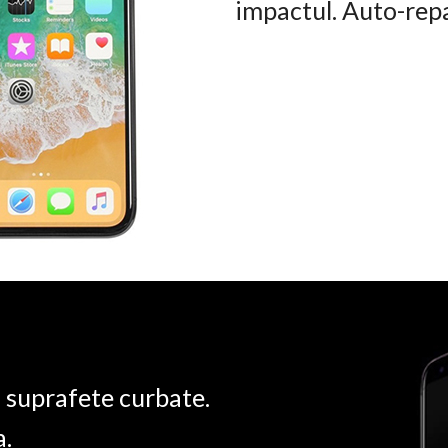
impactul. Auto-rep
u suprafete curbate.
a.