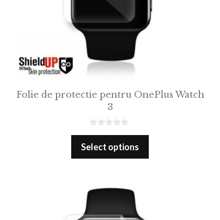
Folie de protectie pentru OnePlus Watch
3
0
o
Select options
u
t
o
f
5