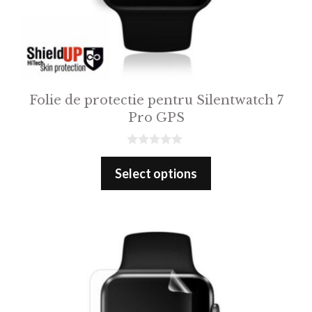
Folie de protectie pentru Silentwatch 7
Pro GPS
0
o
Select options
u
t
o
f
5