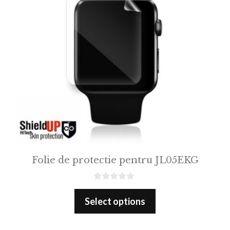
Folie de protectie pentru JL05EKG
0
o
Select options
u
t
o
f