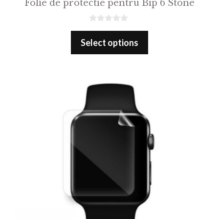
Folie de protectie pentru Bip 6 Stone
0
o
Select options
u
t
o
f
5