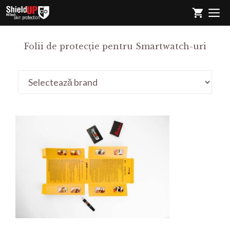
Sari
M
la
conținut
Folii de protecție pentru Smartwatch-uri