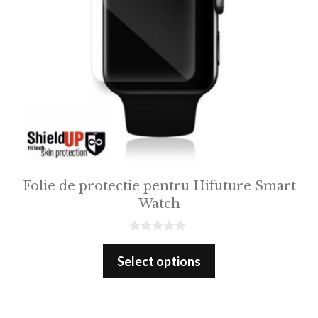
Folie de protectie pentru Hifuture Smart
Watch
0
o
Select options
u
t
o
f
5