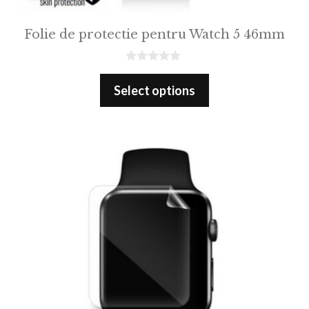
Folie de protectie pentru Watch 5 46mm
0
o
Select options
u
t
o
f
5