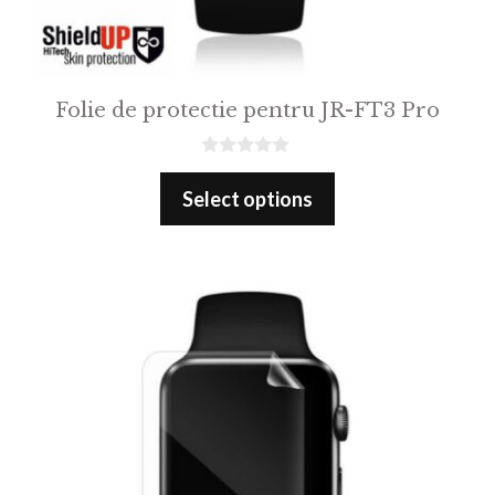
Folie de protectie pentru JR-FT3 Pro
0
o
Select options
u
t
o
f
5