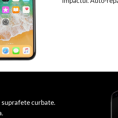
impactul. Auto-rep
u suprafete curbate.
a.