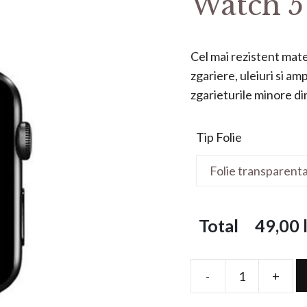
Watch 
Cel mai rezistent mater
zgariere, uleiuri si a
zgarieturile minore din 
Tip Folie
Total
49,00
l
-
+
Folie
de