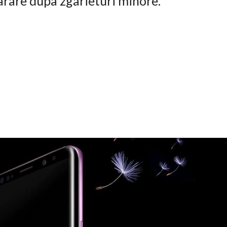
arare dupa zgarieturi minore.