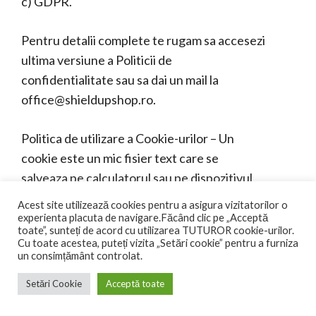
c) GDPR.
Pentru detalii complete te rugam sa accesezi
ultima versiune a
Politicii de
confidentialitate
sau sa dai un mail la
office@shieldupshop.ro
.
Politica de utilizare a Cookie-urilor – Un
cookie este un mic fisier text care se
salveaza pe calculatorul sau pe dispozitivul
tau mobil si, in timpul vizitelor ulterioare, este
Acest site utilizează cookies pentru a asigura vizitatorilor o
recuperat din acestea. Daca utilizezi
experienta placuta de navigare.Făcând clic pe „Acceptă
toate”, sunteți de acord cu utilizarea TUTUROR cookie-urilor.
serviciile noastre, navigi, te abonezi la
Cu toate acestea, puteți vizita „Setări cookie” pentru a furniza
newsletter sau cumperi de pe site-ul
un consimțământ controlat.
ShieldUPShop.ro, vom presupune ca esti de
Setări Cookie
Acceptă toate
acord cu utilizarea unui astfel de cookie.