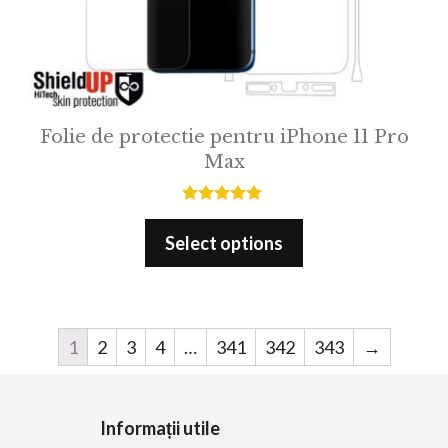
Folie de protectie pentru iPhone 11 Pro
Max
5.00
out of 5
Select options
1
2
3
4
…
341
342
343
→
Informații utile