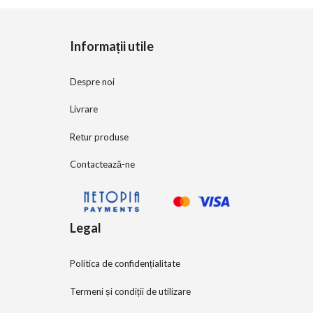
o
f
5
Informații utile
Despre noi
Livrare
Retur produse
Contactează-ne
Legal
Politica de confidențialitate
Termeni și condiții de utilizare