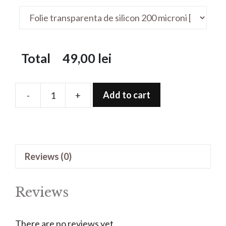
Total
49,00
lei
Add to cart
-
+
Folie
de
protectie
pentru
Reviews (0)
17
MM
Diameter
Reviews
Watch
Round
There are no reviews yet.