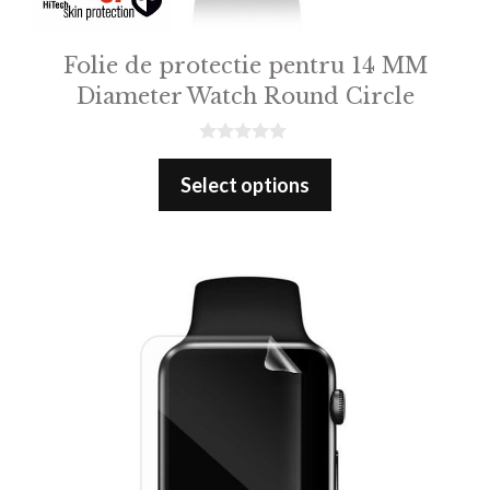
Folie de protectie pentru 14 MM
Diameter Watch Round Circle
0
o
Select options
u
t
o
f
5