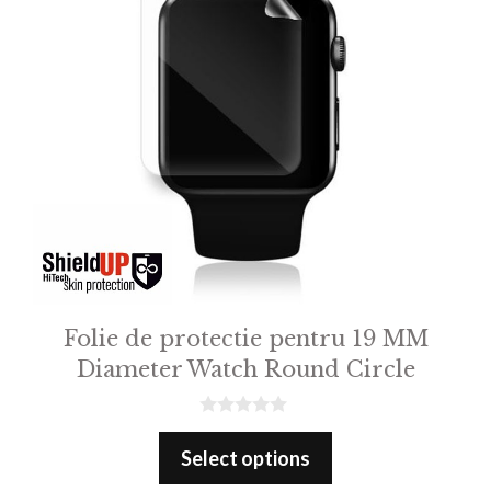
Folie de protectie pentru 19 MM
Diameter Watch Round Circle
0
o
Select options
u
t