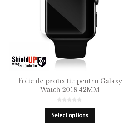
Folie de protectie pentru Galaxy
Watch 2018 42MM
0
o
Select options
u
t
o
f
5