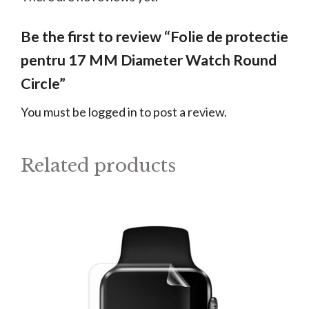
Circle
quantity
Be the first to review “Folie de protectie
pentru 17 MM Diameter Watch Round
Circle”
You must be
logged in
to post a review.
Related products