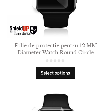
Folie de protectie pentru 12 MM
Diameter Watch Round Circle
0
o
Select options
u
t
o
f
5