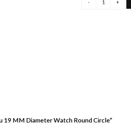
-
+
Folie
de
protectie
pentru
19
MM
Diameter
Watch
Round
Circle
quantity
ntru 19 MM Diameter Watch Round Circle”