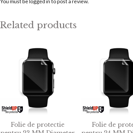
You must be
logged in
to post a review.
Related products
Folie de protectie
Folie de prot
pentru 23 MM Diameter
pentru 24 MM D