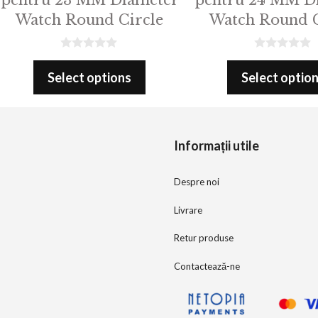
Watch Round Circle
Watch Round C
0
0
o
o
Select options
Select optio
u
u
t
t
o
o
f
f
5
5
Informații utile
Despre noi
Livrare
Retur produse
Contactează-ne