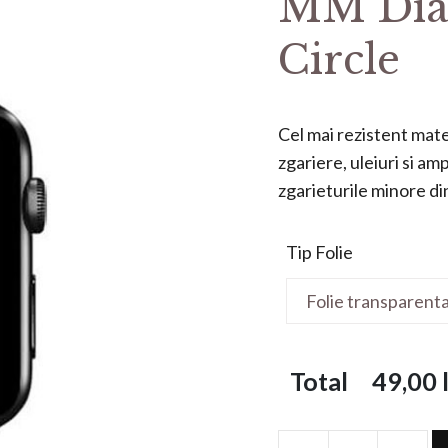
MM Dia
Circle
Cel mai rezistent mater
zgariere, uleiuri si a
zgarieturile minore din 
Tip Folie
Total
49,00
l