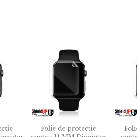
ectie
Folie de protectie
Foli
iameter
pentru 11 MM Diameter
pent