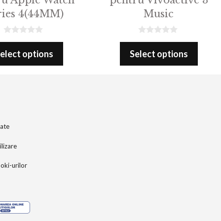
ries 4(44MM)
Music
0
0
o
o
elect options
Select options
u
u
t
t
o
o
f
f
5
5
tate
ilizare
ooki-urilor