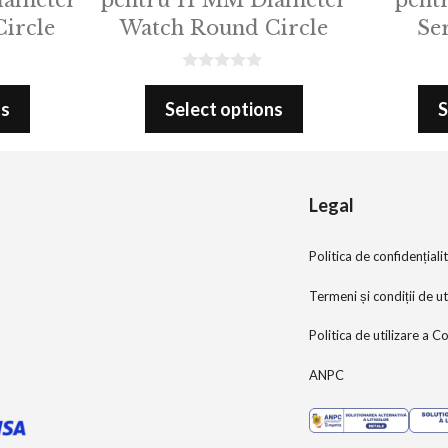
ircle
Watch Round Circle
Se
0
o
ns
Select options
S
u
t
o
f
5
Legal
Politica de confidențiali
Termeni și condiții de ut
Politica de utilizare a C
ANPC