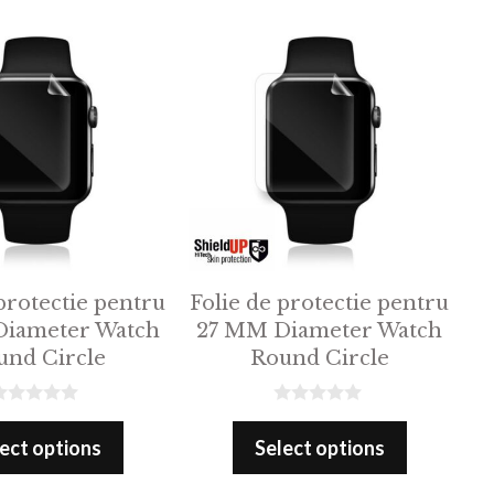
f
5
protectie pentru
Folie de protectie pentru
iameter Watch
27 MM Diameter Watch
und Circle
Round Circle
0
o
ect options
Select options
u
t
o