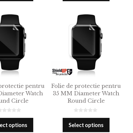
o
f
5
protectie pentru
Folie de protectie pentru
iameter Watch
35 MM Diameter Watch
und Circle
Round Circle
0
o
ect options
Select options
u
t