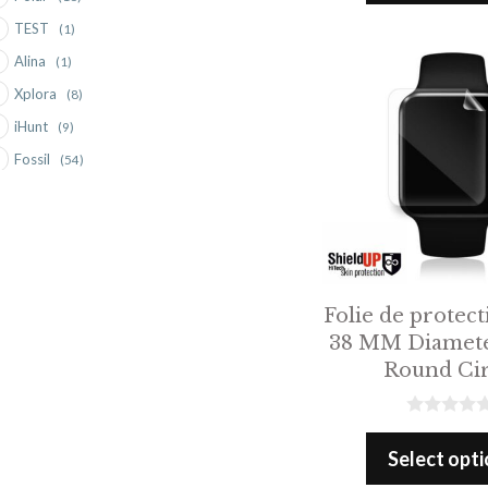
o
TEST
(1)
f
5
Alina
(1)
Xplora
(8)
iHunt
(9)
Fossil
(54)
Guess
(13)
Michael Kors
(15)
Suunto
(6)
Motorola
(9)
Folie de protect
Vector
(1)
38 MM Diamet
Lemfo
(6)
Round Cir
Armani
(1)
Withings
(3)
0
o
Oppo
(13)
Select opt
u
t
Myki
(2)