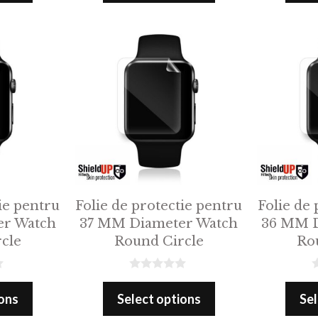
o
o
f
f
5
5
ie pentru
Folie de protectie pentru
Folie de 
er Watch
37 MM Diameter Watch
36 MM D
cle
Round Circle
Ro
0
0
o
o
ions
Select options
Sel
u
u
t
t