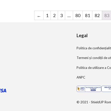
f
f
5
5
←
1
2
3
…
80
81
82
83
Legal
Politica de confidențiali
Termeni și condiții de ut
Politica de utilizare a C
ANPC
© 2021 - ShieldUP Rom