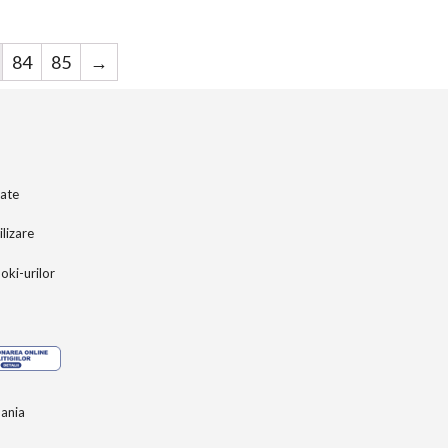
f
5
84
85
→
tate
ilizare
ooki-urilor
ania