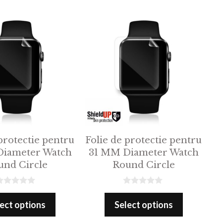
o
f
5
protectie pentru
Folie de protectie pentru
iameter Watch
31 MM Diameter Watch
und Circle
Round Circle
0
o
ect options
Select options
u
t
o