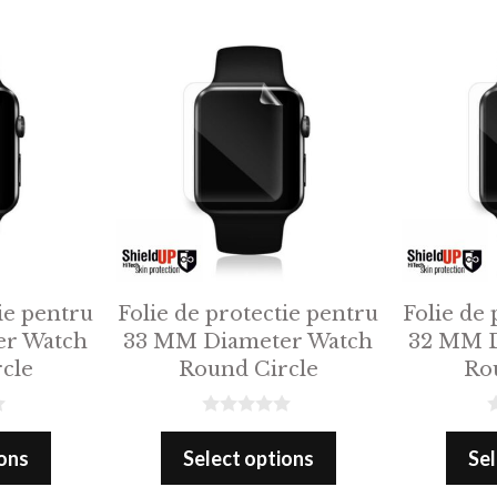
o
o
f
f
5
5
ie pentru
Folie de protectie pentru
Folie de 
er Watch
33 MM Diameter Watch
32 MM D
cle
Round Circle
Ro
0
0
o
o
ions
Select options
Sel
u
u
t
t
o
o