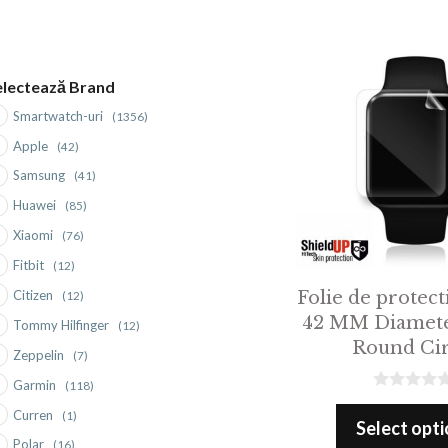
electează Brand
Smartwatch-uri
(1356)
Apple
(42)
Samsung
(41)
Huawei
(85)
Xiaomi
(76)
Fitbit
(12)
Folie de protect
Citizen
(12)
42 MM Diamet
Tommy Hilfinger
(12)
Round Cir
Zeppelin
(7)
Garmin
(118)
0
Curren
(1)
o
Select opt
u
Polar
(16)
t