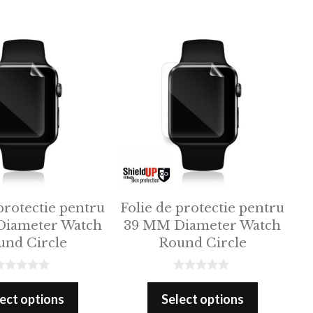
protectie pentru
Folie de protectie pentru
iameter Watch
39 MM Diameter Watch
und Circle
Round Circle
0
o
ect options
Select options
u
t