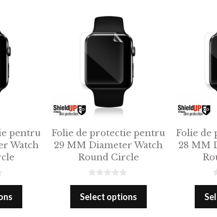
f
f
5
5
ie pentru
Folie de protectie pentru
Folie de 
er Watch
29 MM Diameter Watch
28 MM D
cle
Round Circle
Ro
0
0
o
o
ions
Select options
Sel
u
u
t
t
o
o