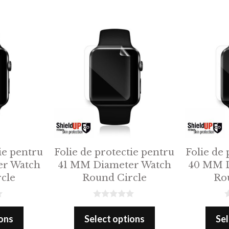
ie pentru
Folie de protectie pentru
Folie de 
er Watch
41 MM Diameter Watch
40 MM D
cle
Round Circle
Ro
0
0
o
o
ions
Select options
Sel
u
u
t
t