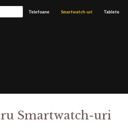
Telefoane
Smartwatch-uri
Tablete
ntru Smartwatch-uri