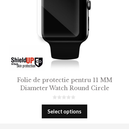
Folie de protectie pentru 11 MM
Diameter Watch Round Circle
0
o
Select options
u
t
o
f