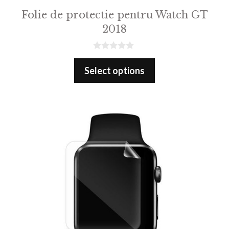
Folie de protectie pentru Watch GT
2018
0
o
Select options
u
t
o
f
5