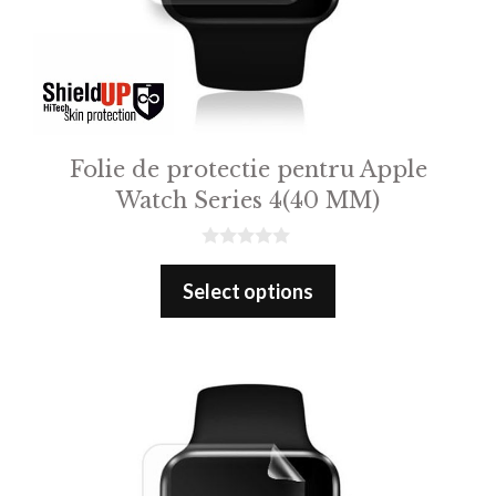
Folie de protectie pentru Apple
Watch Series 4(40 MM)
0
o
Select options
u
t
o
f
5