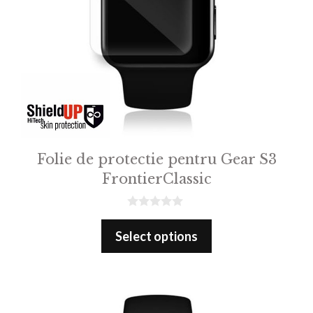
Folie de protectie pentru Gear S3
FrontierClassic
0
o
Select options
u
t
o
f
5