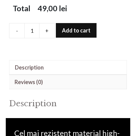
Total
49,00
lei
Add to cart
-
+
Folie
de
protectie
pentru
Description
JR-
FT3
Reviews (0)
Pro
quantity
Description
Cel mai rezistent material high-