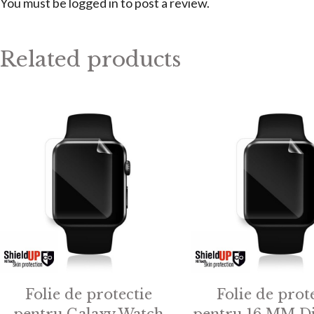
You must be
logged in
to post a review.
Related products
Folie de protectie
Folie de prot
pentru Galaxy Watch
pentru 16 MM D