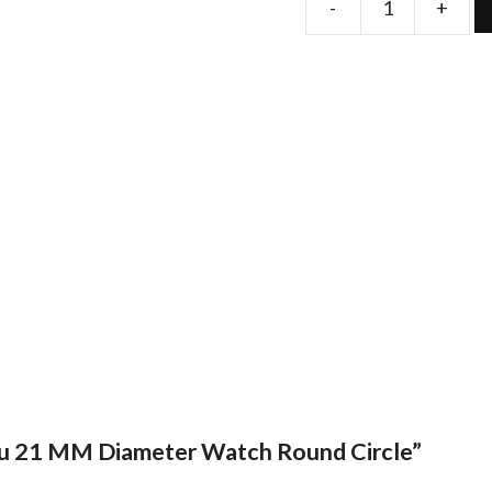
-
+
Folie
de
protectie
pentru
21
MM
Diameter
Watch
Round
Circle
quantity
ntru 21 MM Diameter Watch Round Circle”