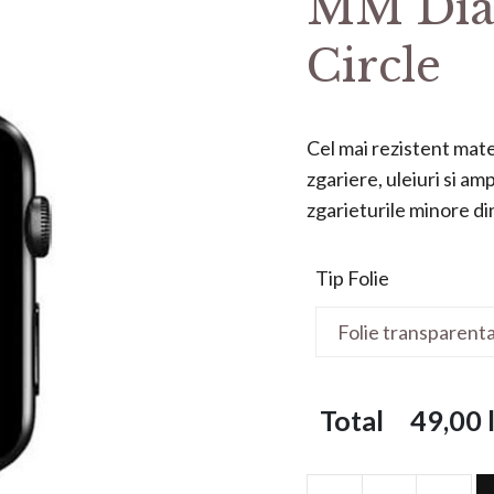
MM Dia
Circle
Cel mai rezistent mater
zgariere, uleiuri si a
zgarieturile minore din 
Tip Folie
Total
49,00
l