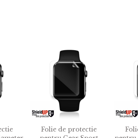
ectie
Folie de protectie
Foli
iameter
pentru Gear Sport
pentru