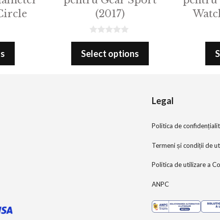
ircle
(2017)
Watc
0
o
ns
Select options
S
u
t
o
f
5
Legal
Politica de confidențiali
Termeni și condiții de ut
Politica de utilizare a C
ANPC