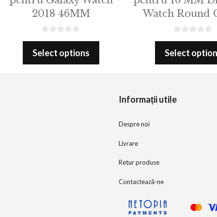
2018 46MM
Watch Round C
0
0
o
o
Select options
Select optio
u
u
t
t
o
o
f
f
5
5
Informații utile
Despre noi
Livrare
Retur produse
Contactează-ne