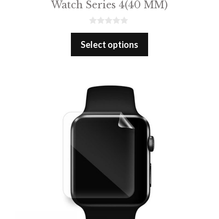
Watch Series 4(40 MM)
0
o
Select options
u
t
o
f
5