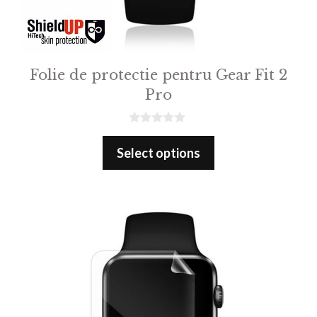
Folie de protectie pentru Gear Fit 2
Pro
0
o
Select options
u
t
o
f
5