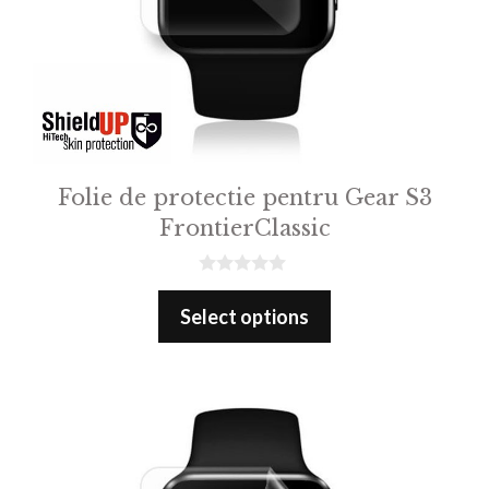
Folie de protectie pentru Gear S3
FrontierClassic
0
o
Select options
u
t
o
f
5