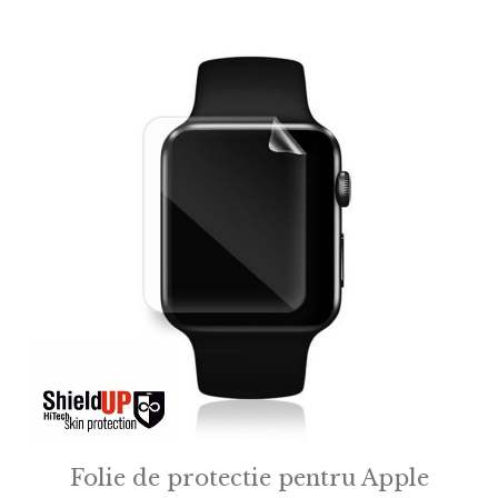
f
5
Folie de protectie pentru Apple