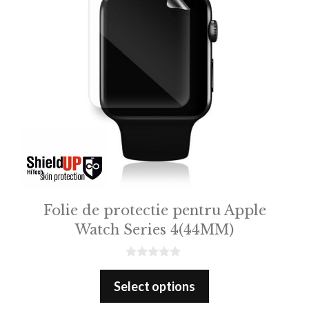
Folie de protectie pentru Apple
Watch Series 4(44MM)
0
o
Select options
u
t
o