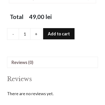
Total
49,00
lei
Add to cart
-
+
Folie
de
protectie
pentru
Reviews (0)
Apple
Watch
Series
Reviews
3
(42
There are no reviews yet.
mm)
quantity