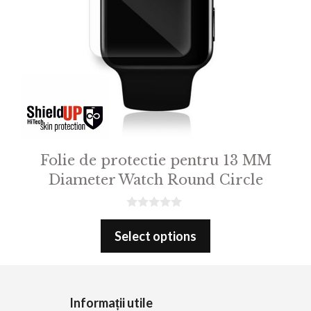
Folie de protectie pentru 13 MM
Diameter Watch Round Circle
0
o
Select options
u
t
o
f
5
Informații utile