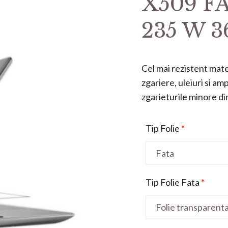
X509 FA
235 W 3
Cel mai rezistent mater
zgariere, uleiuri si a
zgarieturile minore din 
Tip Folie
*
Tip Folie Fata
*