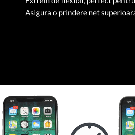
Extrem de flexibil, perfect pentr
Asigura o prindere net superioar