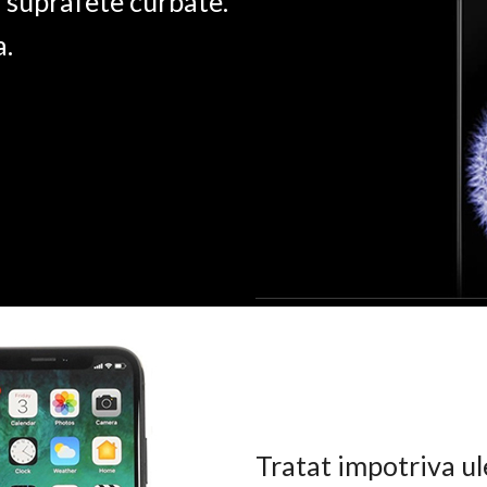
u suprafete curbate.
a.
Tratat impotriva ul