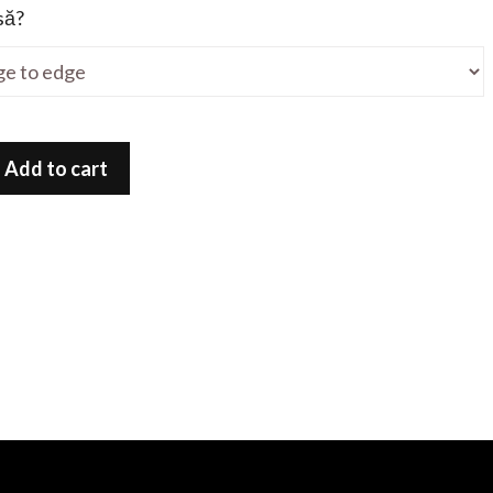
să?
Add to cart