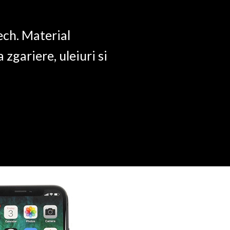
quantity
ech. Material
a zgariere, uleiuri si