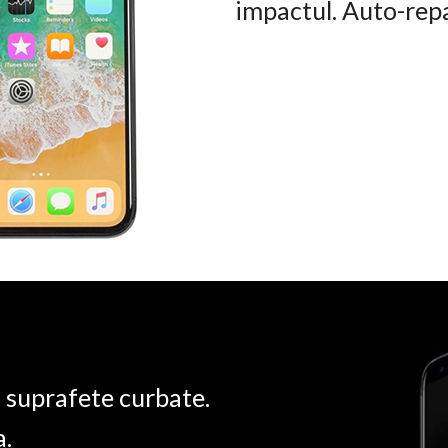
impactul. Auto-rep
u suprafete curbate.
a.