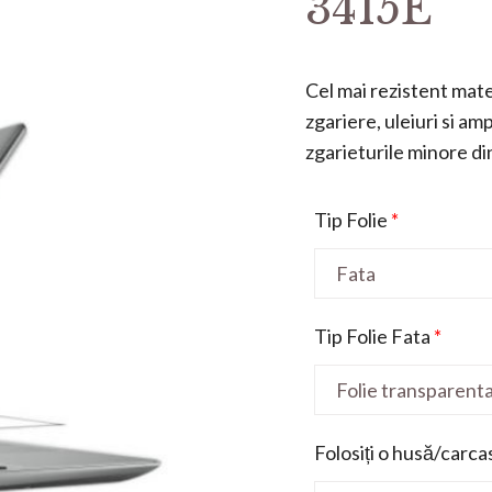
3415E
Cel mai rezistent mater
zgariere, uleiuri si a
zgarieturile minore din 
Tip Folie
*
Tip Folie Fata
*
Folosiți o husă/carca