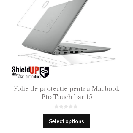
Folie de protectie pentru Macbook
Pto Touch bar 15
0
o
Select options
u
t
o