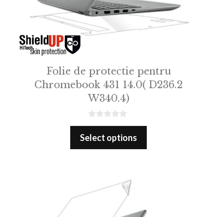
Folie de protectie pentru
Chromebook 431 14.0( D236.2
W340.4)
0
o
Select options
u
t
o
f
5