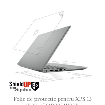
f
5
Folie de protectie pentru XPS 15