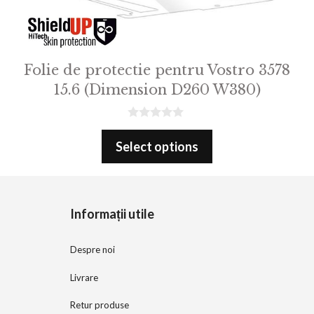
Folie de protectie pentru Vostro 3578
15.6 (Dimension D260 W380)
0
o
Select options
u
t
o
f
5
Informații utile
Despre noi
Livrare
Retur produse