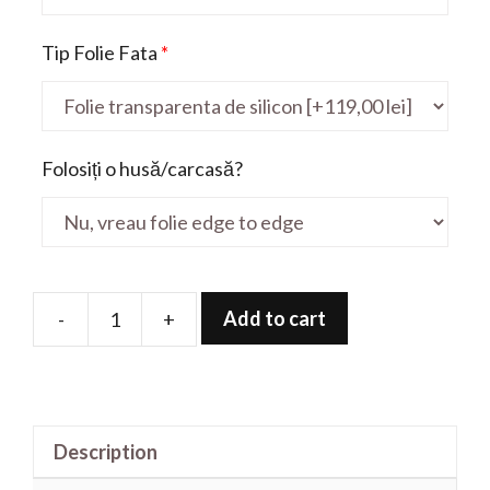
Tip Folie Fata
*
Folosiți o husă/carcasă?
Add to cart
-
+
Folie
de
protectie
pentru
Description
Inspiron
3591-