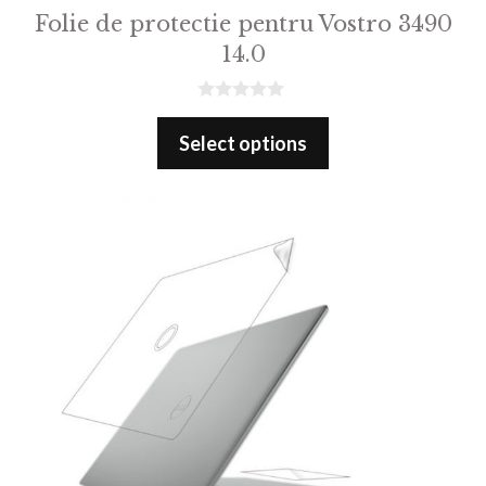
Folie de protectie pentru Vostro 3490
14.0
0
o
Select options
u
t
o
f
5