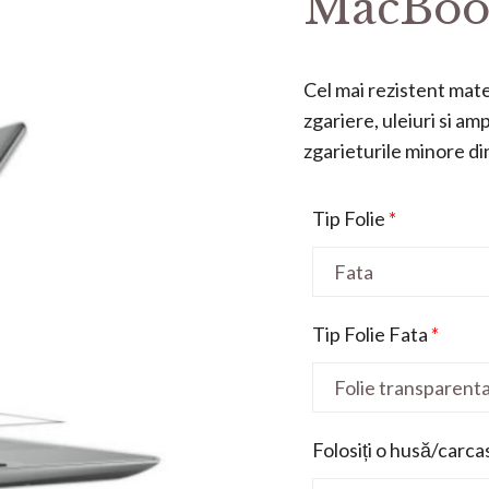
MacBook
Cel mai rezistent mater
zgariere, uleiuri si a
zgarieturile minore din 
Tip Folie
*
Tip Folie Fata
*
Folosiți o husă/carca