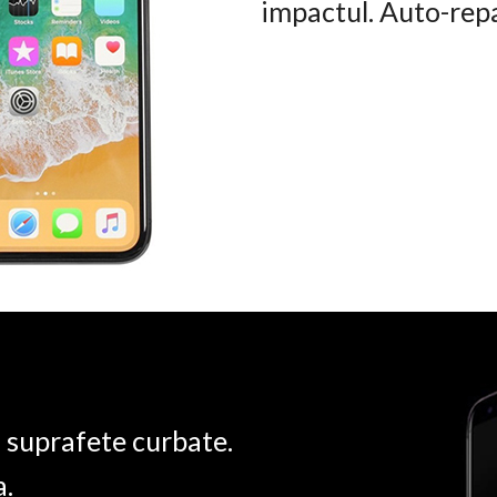
impactul. Auto-rep
u suprafete curbate.
a.