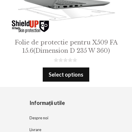
Folie de protectie pentru X509 FA
15.6(Dimension D 235 W 360)
0
o
Select options
u
t
o
f
5
Informații utile
Despre noi
Livrare