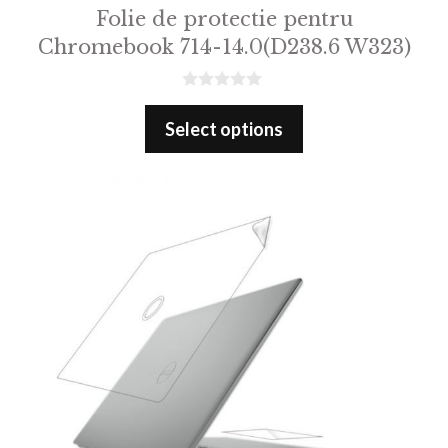
Folie de protectie pentru
Chromebook 714-14.0(D238.6 W323)
0
o
Select options
u
t
o
f
5