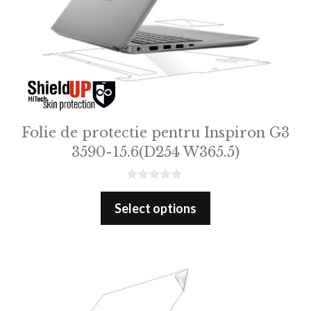
Folie de protectie pentru Inspiron G3
3590-15.6(D254 W365.5)
0
o
Select options
u
t
o
f
5