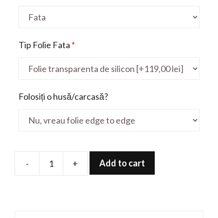
Tip Folie Fata
*
Folosiți o husă/carcasă?
Add to cart
-
+
Folie
de
protectie
pentru