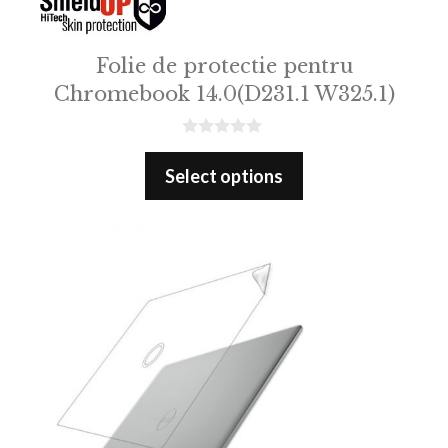
Folie de protectie pentru
Chromebook 14.0(D231.1 W325.1)
0
o
Select options
u
t
o
f
5