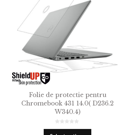
Folie de protectie pentru
Chromebook 431 14.0( D236.2
W340.4)
0
o