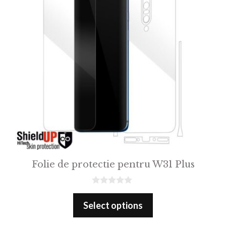
Folie de protectie pentru W31 Plus
0
o
Select options
u
t
o