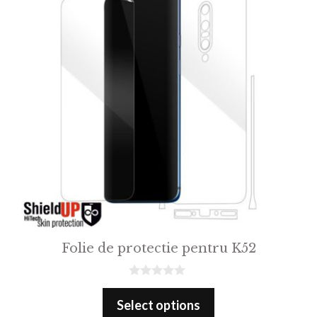
Folie de protectie pentru K52
0
o
Select options
u