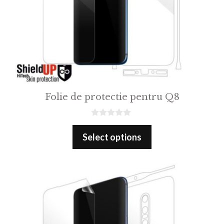
Folie de protectie pentru Q8
0
o
Select options
u
t
o
f
5