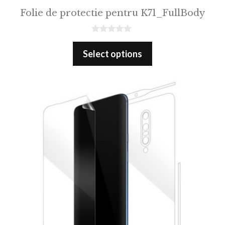
Folie de protectie pentru K71_FullBody
0
o
Select options
u
t
o
f
5