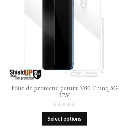
Folie de protectie pentru V60 Thinq 5G
UW
0
o
Select options
u
t
o