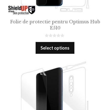
Folie de protectie pentru Optimus Hub
E510
0
o
Select options
u
t
o
f
5