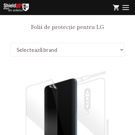
Sari
M
la
conținut
Folii de protecție pentru LG