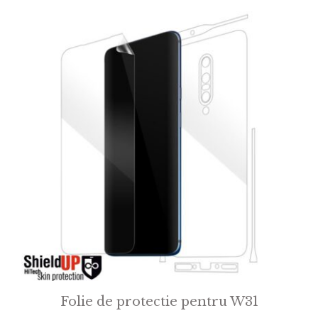
f
5
Folie de protectie pentru W31