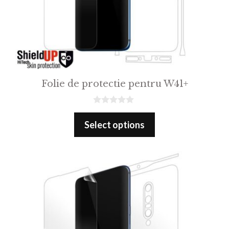
Folie de protectie pentru W41+
0
o
Select options
u
t
o
f
5