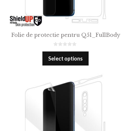
Folie de protectie pentru Q51_FullBody
0
o
Select options
u
t
o
f
5