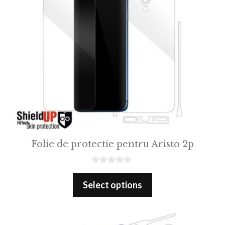
Folie de protectie pentru Aristo 2p
0
o
Select options
u
t
o
f
5