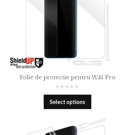
Folie de protectie pentru W41 Pro
0
o
Select options
u
t
o
f
5