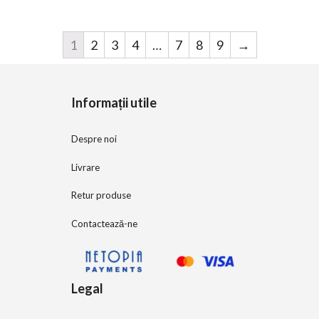
f
5
1
2
3
4
…
7
8
9
→
Informații utile
Despre noi
Livrare
Retur produse
Contactează-ne
Legal