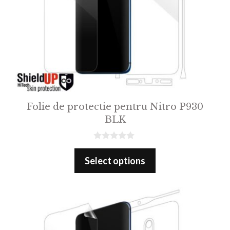
Folie de protectie pentru Nitro P930
BLK
0
o
Select options
u
t
o
f
5