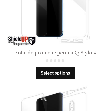
Folie de protectie pentru Q Stylo 4
0
o
Select options
u
t
o
f
5