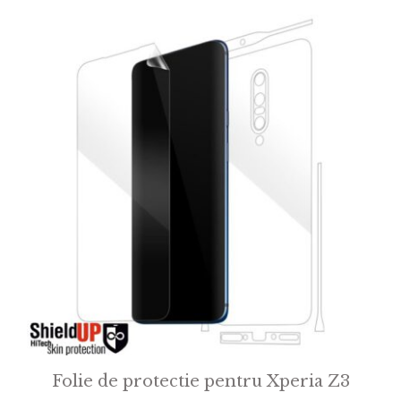
f
5
Folie de protectie pentru Xperia Z3