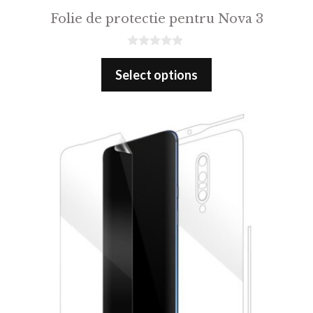
Folie de protectie pentru Nova 3
0
o
Select options
u
t
o
f
5