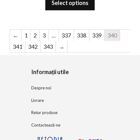
Select options
u
t
o
f
5
←
1
2
3
…
337
338
339
340
341
342
343
→
Informații utile
Despre noi
Livrare
Retur produse
Contactează-ne