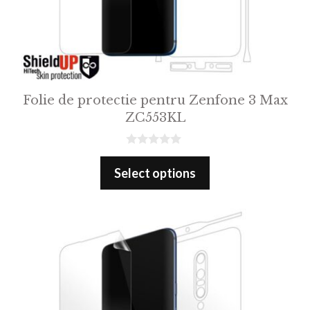
Folie de protectie pentru Zenfone 3 Max
ZC553KL
0
o
Select options
u
t
o
f
5