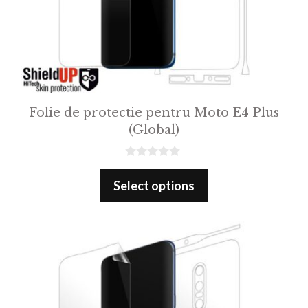
Folie de protectie pentru Moto E4 Plus
(Global)
0
o
Select options
u
t
o
f
5