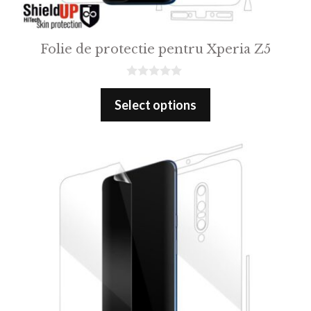
Folie de protectie pentru Xperia Z5
0
o
Select options
u
t
o
f
5