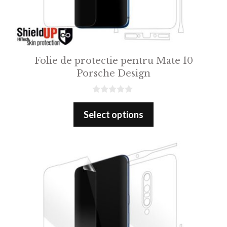
Folie de protectie pentru Mate 10
Porsche Design
0
o
Select options
u
t
o
f
5