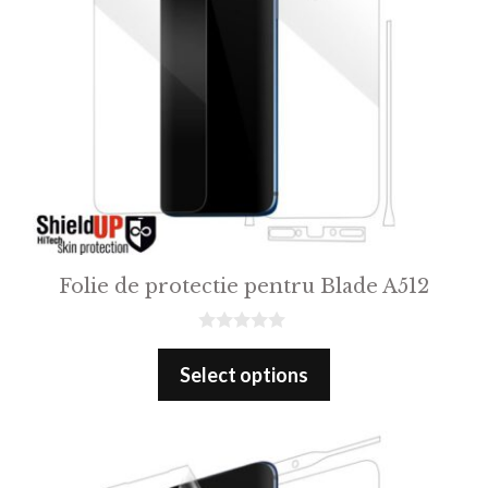
Folie de protectie pentru Blade A512
0
o
Select options
u
t
o
f
5