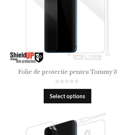
Folie de protectie pentru Tommy 3
0
o
Select options
u
t
o
f
5