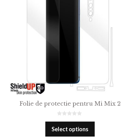
Folie de protectie pentru Mi Mix 2
0
o
Select options
u
t
o