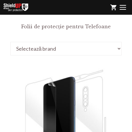
Sari
M
la
conținut
Folii de protecție pentru Telefoane