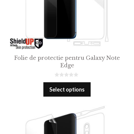
Folie de protectie pentru Galaxy Note
Edge
0
o
Select options
u
t
o
f
5