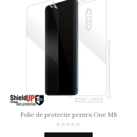
Folie de protectie pentru One M8
0
o