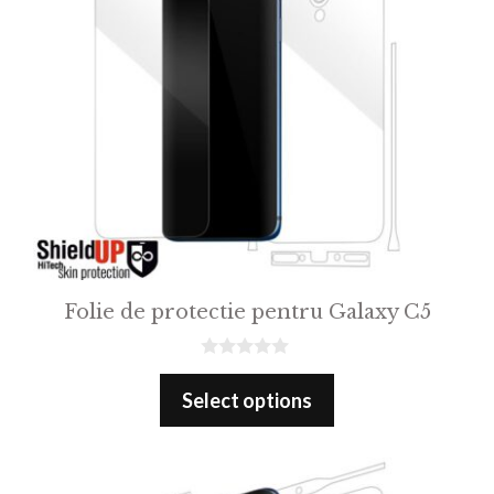
Folie de protectie pentru Galaxy C5
0
o
Select options
u
t
o
f
5