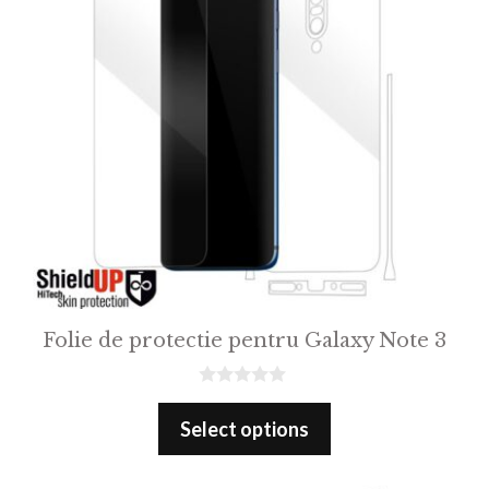
Folie de protectie pentru Galaxy Note 3
0
o
Select options
u
t
o
f