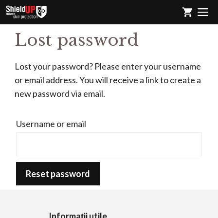
Sari
M
la
conținut
Lost password
Lost your password? Please enter your username
or email address. You will receive a link to create a
new password via email.
Username or email
Reset password
Informații utile