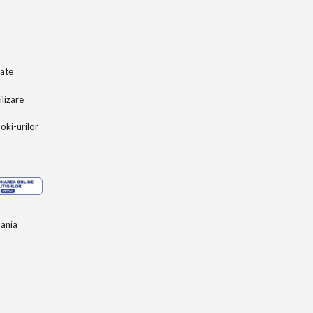
tate
ilizare
ooki-urilor
ania