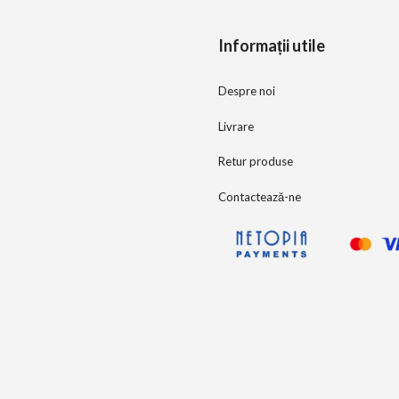
f
5
Informații utile
Despre noi
Livrare
Retur produse
Contactează-ne