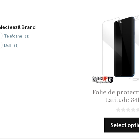
electează Brand
Telefoane
(1)
Dell
(1)
Folie de protect
Latitude 341
0
o
Select opt
u
t
o