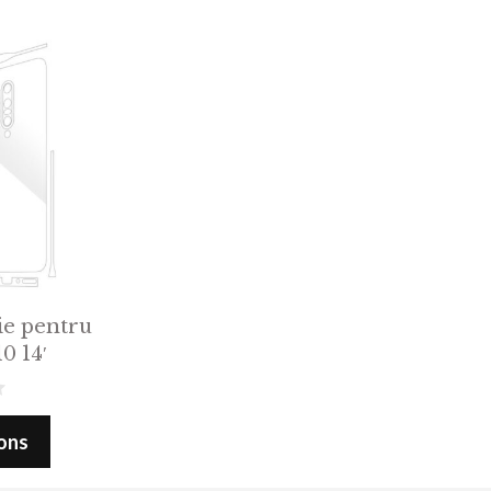
ie pentru
0 14′
ions