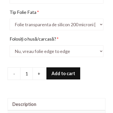
Tip Folie Fata
*
Folosiți o husă/carcasă?
*
Add to cart
-
+
Folie
de
protectie
pentru
Description
Latitude
3410