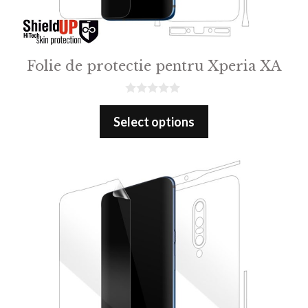
Folie de protectie pentru Xperia XA
0
o
Select options
u
t
o
f
5