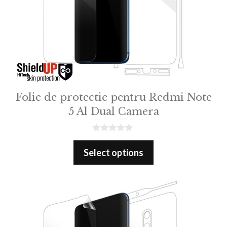
Folie de protectie pentru Redmi Note
5 Al Dual Camera
0
o
Select options
u
t
o
f
5