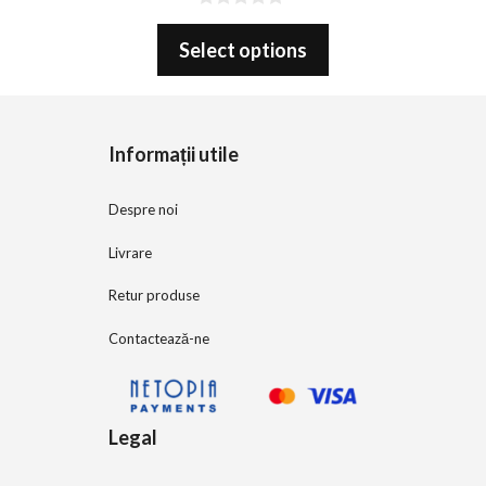
0
o
Select options
u
t
o
f
5
Informații utile
Despre noi
Livrare
Retur produse
Contactează-ne
Legal