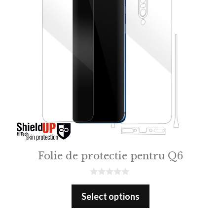
Folie de protectie pentru Q6
0
o
Select options
u
t
o
f