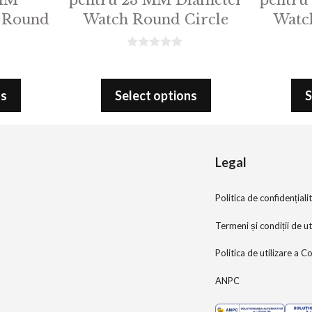
 Round
Watch Round Circle
Watc
0
o
u
t
ns
Select options
S
o
f
5
Legal
Politica de confidențiali
Termeni și condiții de ut
Politica de utilizare a C
ANPC