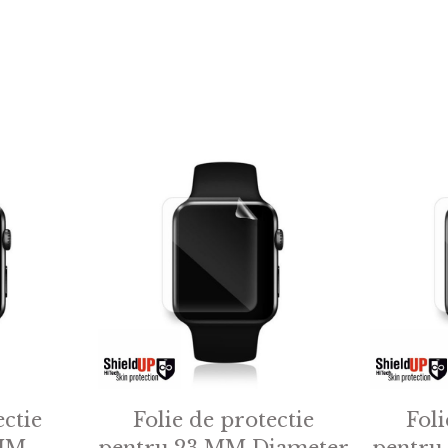
ectie
Folie de protectie
Foli
 MM
pentru 23 MM Diameter
pentru