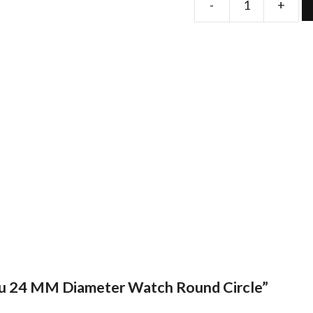
-
+
Folie
de
protectie
pentru
24
MM
Diameter
Watch
Round
Circle
quantity
ntru 24 MM Diameter Watch Round Circle”