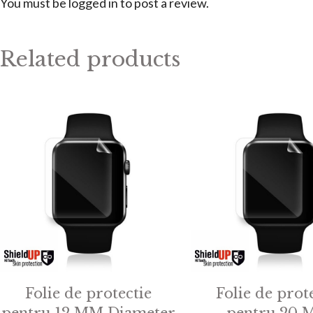
You must be
logged in
to post a review.
Related products
Folie de protectie
Folie de prot
pentru 12 MM Diameter
pentru 20