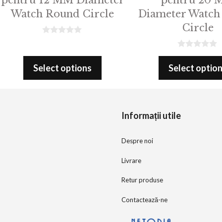
Watch Round Circle
Diameter Watch
Circle
0
o
0
u
o
t
Select options
Select optio
u
o
t
f
o
5
f
5
Informații utile
Despre noi
Livrare
Retur produse
Contactează-ne