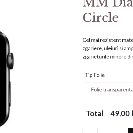
MM Dia
Circle
Cel mai rezistent mater
zgariere, uleiuri si a
zgarieturile minore din 
Tip Folie
Total
49,00
l