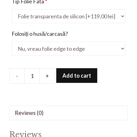
Tip Folie Fata
*
Folosiți o husă/carcasă?
Add to cart
-
+
Folie
de
protectie
pentru
Reviews (0)
720
14'
quantity
Reviews