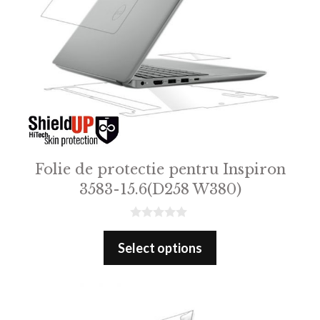
Folie de protectie pentru Inspiron
3583-15.6(D258 W380)
0
o
Select options
u
t
o
f
5