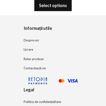
o
Select options
u
t
o
f
5
Informații utile
Despre noi
Livrare
Retur produse
Contactează-ne
Legal
Politica de confidențialitate