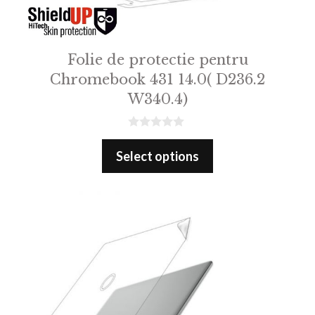
Folie de protectie pentru
Chromebook 431 14.0( D236.2
W340.4)
0
o
Select options
u
t
o
f
5