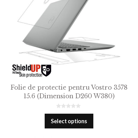
Folie de protectie pentru Vostro 3578
15.6 (Dimension D260 W380)
0
o
Select options
u
t
o
f