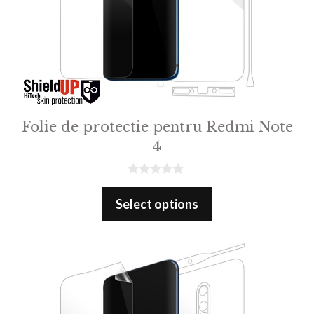
Folie de protectie pentru Redmi Note
4
0
o
Select options
u
t
o
f
5