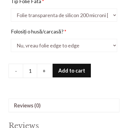
Tip Folie Fata
*
Folosiți o husă/carcasă?
*
Add to cart
-
+
Folie
de
protectie
pentru
Reviews (0)
A93
quantity
Reviews