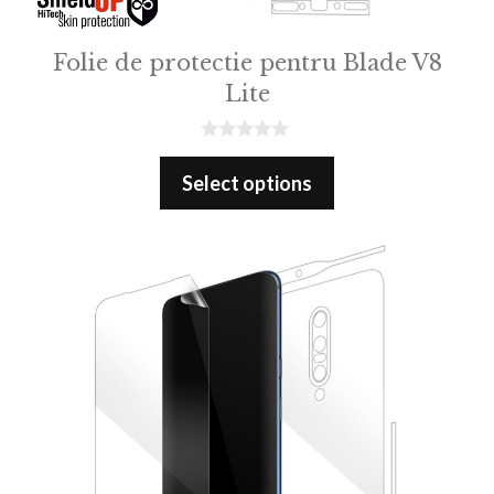
Folie de protectie pentru Blade V8
Lite
0
o
Select options
u
t
o
f
5