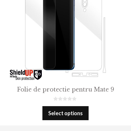
Folie de protectie pentru Mate 9
0
o
Select options
u
t
o
f