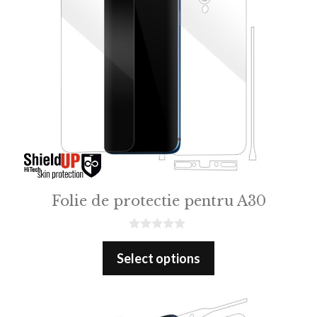
Folie de protectie pentru A30
0
o
Select options
u
t
o
f
5