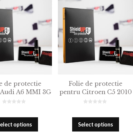
e de protectie
Folie de protectie
 Audi A6 MMI 3G
pentru Citroen C5 2010
0
0
o
o
u
u
t
t
elect options
Select options
o
o
f
f