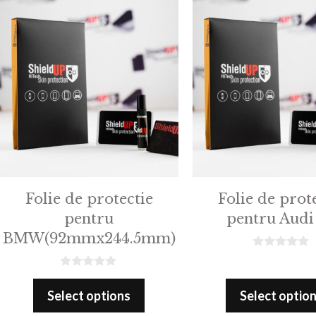
Folie de protectie
Folie de prot
pentru
pentru Audi
BMW(92mmx244.5mm)
0
o
0
u
o
t
Select options
Select optio
u
o
t
f