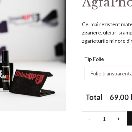
AgfaPho
Cel mai rezistent mater
zgariere, uleiuri si a
zgarieturile minore din 
Tip Folie
Total
69,00
l
-
+
Folie
de