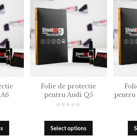
ectie
Folie de protectie
Foli
 A6
pentru Audi Q5
pentru
0
o
u
t
ns
Select options
S
o
f