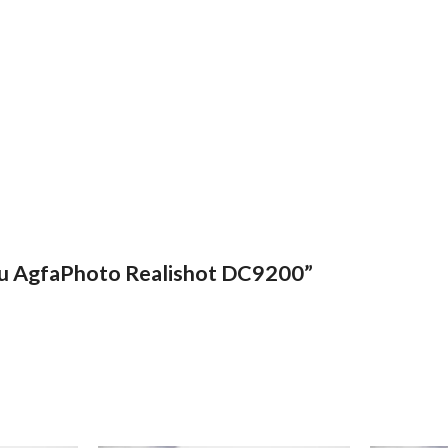
protectie
pentru
AgfaPhoto
Realishot
DC9200
quantity
ntru AgfaPhoto Realishot DC9200”