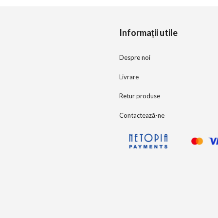
o
5
f
5
Informații utile
Despre noi
Livrare
Retur produse
Contactează-ne