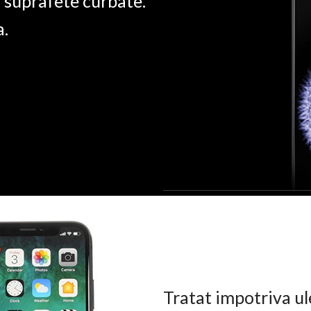
u suprafete curbate.
a.
Tratat impotriva ul