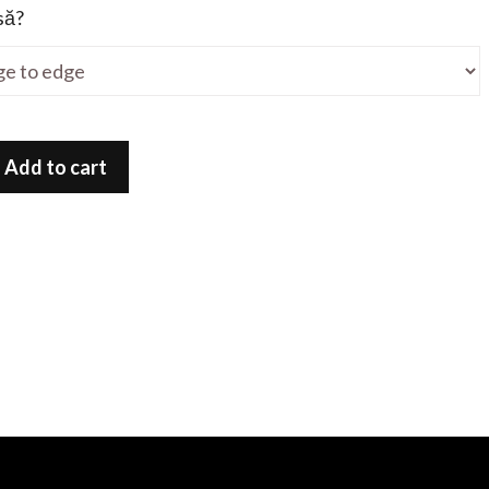
să?
Add to cart