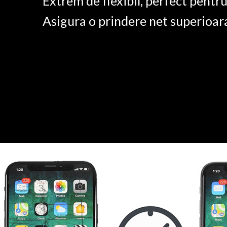
Extrem de flexibil, perfect pentr
Asigura o prindere net superioar