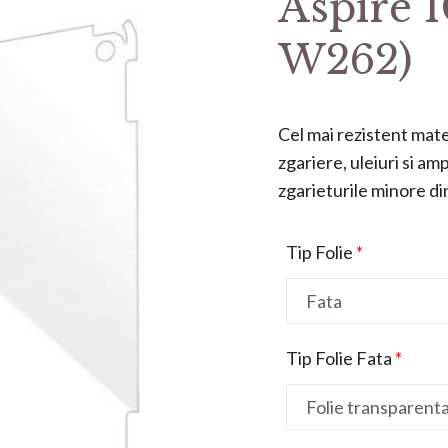
Aspire 
W262)
Cel mai rezistent mater
zgariere, uleiuri si a
zgarieturile minore din 
Tip Folie
*
Tip Folie Fata
*