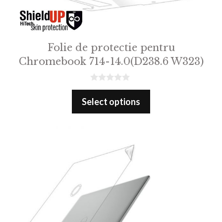
Folie de protectie pentru
Chromebook 714-14.0(D238.6 W323)
0
o
Select options
u
t
o
f
5