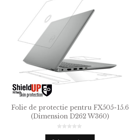
Folie de protectie pentru FX505-15.6
(Dimension D262 W360)
0
o