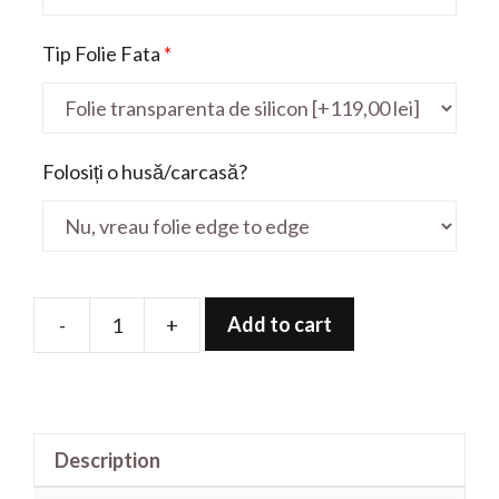
Tip Folie Fata
*
Folosiți o husă/carcasă?
Add to cart
-
+
Folie
de
protectie
pentru
Description
Aspire
A515-