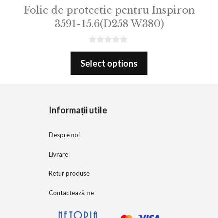
Folie de protectie pentru Inspiron
3591-15.6(D258 W380)
0
o
Select options
u
t
o
f
5
Informații utile
Despre noi
Livrare
Retur produse
Contactează-ne