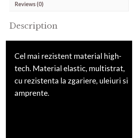
Reviews (0)
55-
33Y7
Description
15.6'
quantity
Cel mai rezistent material high-
tech. Material elastic, multistrat,
cu rezistenta la zgariere, uleiuri si
amprente.