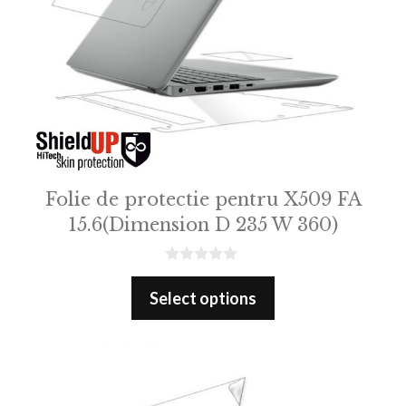
Folie de protectie pentru X509 FA
15.6(Dimension D 235 W 360)
0
o
Select options
u
t
o
f
5