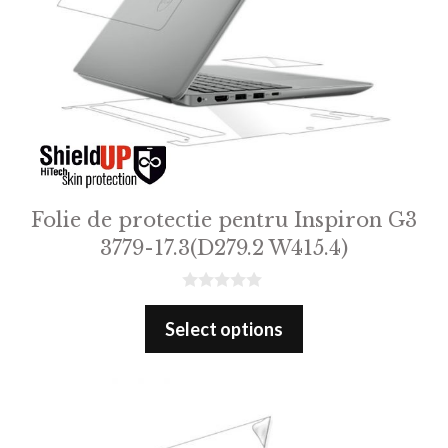
Folie de protectie pentru Inspiron G3
3779-17.3(D279.2 W415.4)
0
o
Select options
u
t
o
f
5