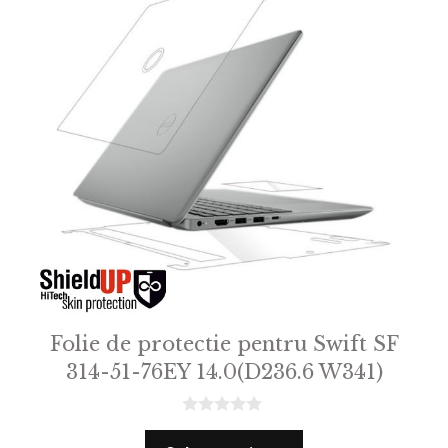
Folie de protectie pentru Swift SF
314-51-76EY 14.0(D236.6 W341)
0
o