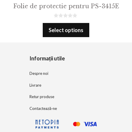
Folie de protectie pentru PS-3415E
0
o
Select options
u
t
o
f
5
Informații utile
Despre noi
Livrare
Retur produse
Contactează-ne