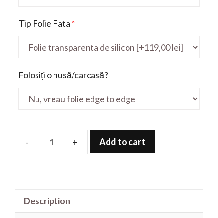
Tip Folie Fata
*
Folosiți o husă/carcasă?
Add to cart
-
+
Folie
de
protectie
pentru
Description
Asu_sPro
P3540FA