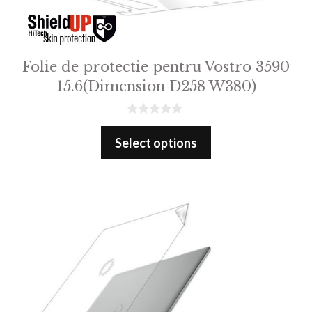
Folie de protectie pentru Vostro 3590
15.6(Dimension D258 W380)
0
o
Select options
u
t
o
f
5