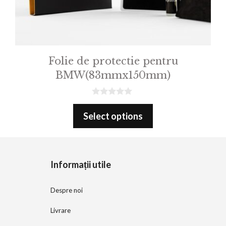
Folie de protectie pentru
BMW(83mmx150mm)
0
o
Select options
u
t
o
f
5
Informații utile
Despre noi
Livrare