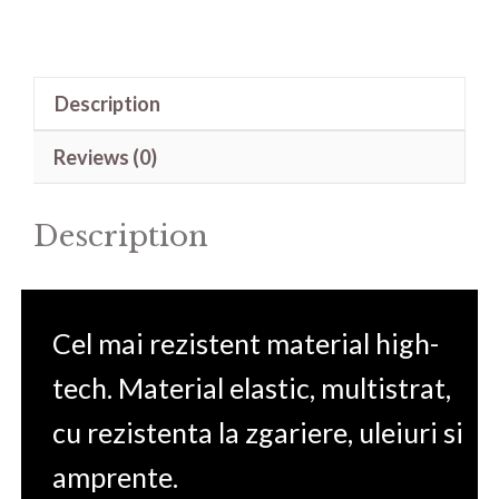
de
protectie
pentru
Description
Audi
Q7
Reviews (0)
2016
quantity
Description
Cel mai rezistent material high-
tech. Material elastic, multistrat,
cu rezistenta la zgariere, uleiuri si
amprente.