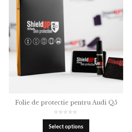
Folie de protectie pentru Audi Q5
0
o
Select options
u
t