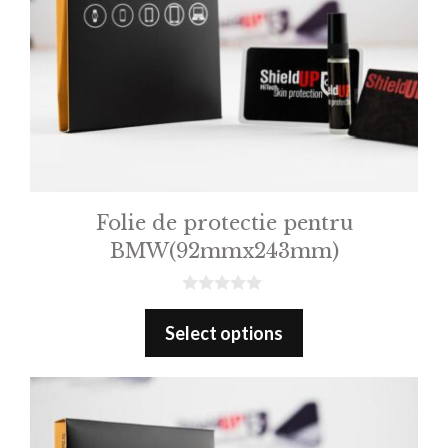
Folie de protectie pentru
BMW(92mmx243mm)
0
o
Select options
u
t
o
f
5