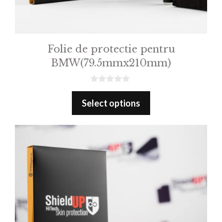
Folie de protectie pentru
BMW(79.5mmx210mm)
0
o
Select options
u
t
o
f
5