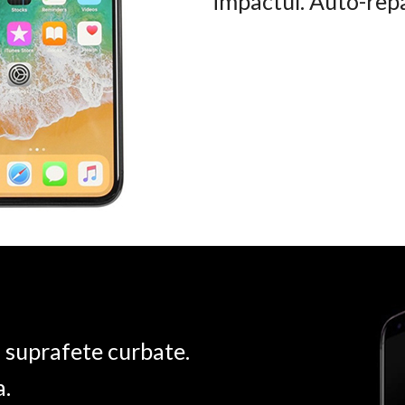
impactul. Auto-rep
u suprafete curbate.
a.