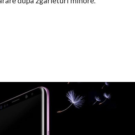
arare dupa zgarieturi minore.