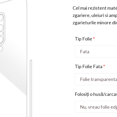
Cel mai rezistent mater
zgariere, uleiuri si a
zgarieturile minore din 
Tip Folie
*
Tip Folie Fata
*
Folosiți o husă/carca