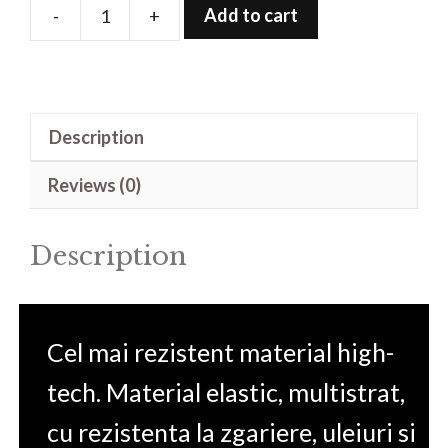
Add to cart
-
+
Folie
de
protectie
pentru
Description
CHCNAV
LT700
Reviews (0)
quantity
Description
Cel mai rezistent material high-
tech. Material elastic, multistrat,
cu rezistenta la zgariere, uleiuri si