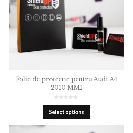
Folie de protectie pentru Audi A4
2010 MMI
0
o
Select options
u
t
o
f
5