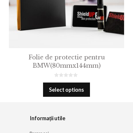
Folie de protectie pentru
BMW(80mmx144mm)
0
o
Select options
u
t
o
f
5
Informații utile