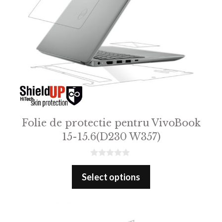
Folie de protectie pentru VivoBook
15-15.6(D230 W357)
0
o
Select options
u
t
o
f
5