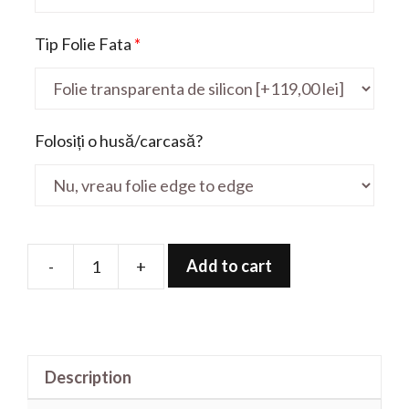
Tip Folie Fata
*
Folosiți o husă/carcasă?
Add to cart
-
+
Folie
de
protectie
pentru
Description
Chromebook
C433TA