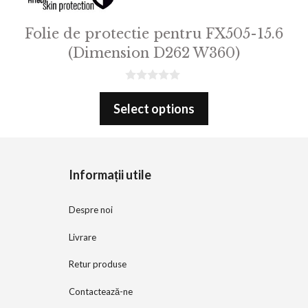
Folie de protectie pentru FX505-15.6
(Dimension D262 W360)
0
o
Select options
u
t
o
f
5
Informații utile
Despre noi
Livrare
Retur produse
Contactează-ne