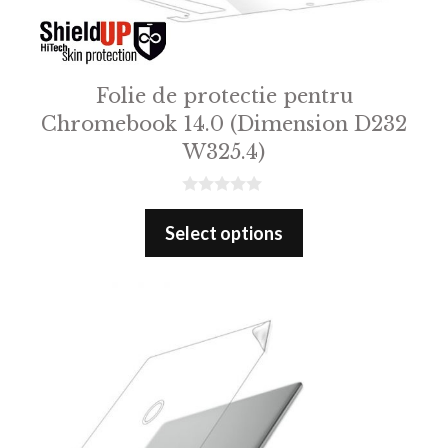
Folie de protectie pentru
Chromebook 14.0 (Dimension D232
W325.4)
0
o
Select options
u
t
o
f
5