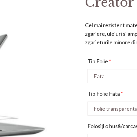
Creator 
Cel mai rezistent mater
zgariere, uleiuri si a
zgarieturile minore din 
Tip Folie
*
Tip Folie Fata
*
Folosiți o husă/carca