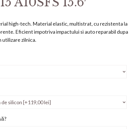
15 A10SFS 15.6′
ial high-tech. Material elastic, multistrat, cu rezistenta la
mprente. Eficient impotriva impactului si auto reparabil dupa
utilizare zilnica.
să?