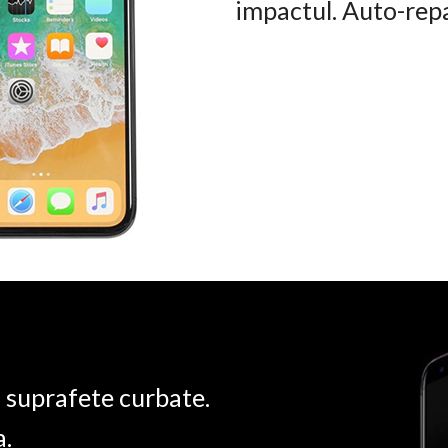
impactul. Auto-rep
u suprafete curbate.
a.