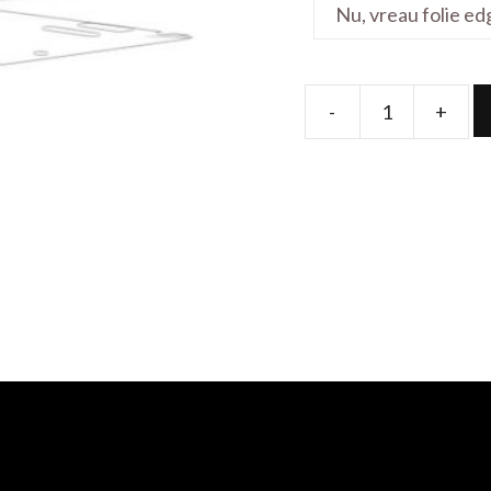
-
+
Folie
de
protectie
pentru
Creator
A10UG-
227FR
15.6'
quantity