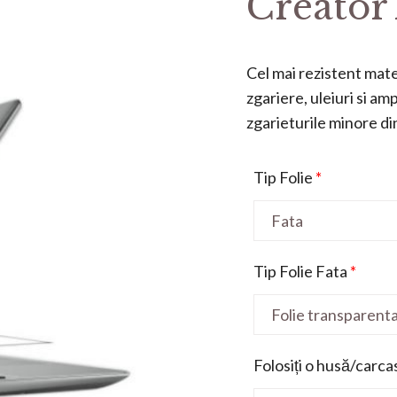
Creator
Cel mai rezistent mater
zgariere, uleiuri si a
zgarieturile minore din 
Tip Folie
*
Tip Folie Fata
*
Folosiți o husă/carca