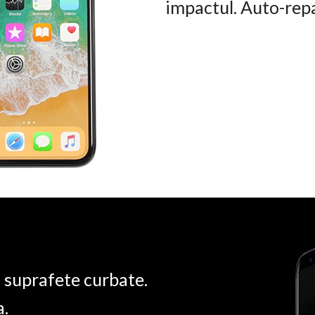
impactul. Auto-rep
u suprafete curbate.
a.