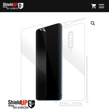
Sari
M
la
conținut