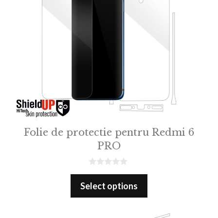
Folie de protectie pentru Redmi 6
PRO
0
o
Select options
u
t
o
f
5