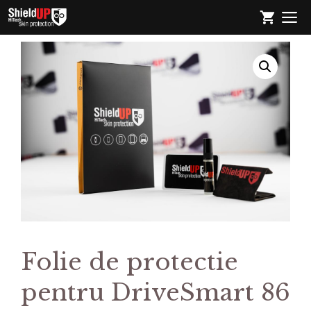
Sari
M
la
conținut
Folie de protectie
pentru DriveSmart 86