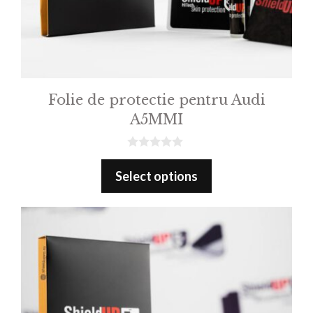
Folie de protectie pentru Audi
A5MMI
0
o
Select options
u
t
o
f
5