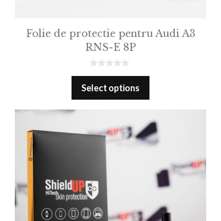
Folie de protectie pentru Audi A3
RNS-E 8P
0
o
Select options
u
t
o
f
5