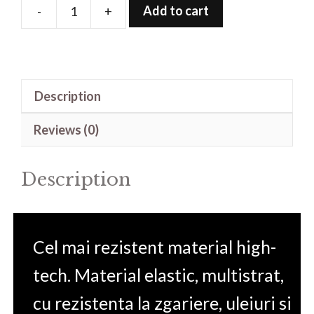
Add to cart
-
+
Folie
de
protectie
pentru
Description
DriveSmart
86
Reviews (0)
8'
quantity
Description
Cel mai rezistent material high-
tech. Material elastic, multistrat,
cu rezistenta la zgariere, uleiuri si