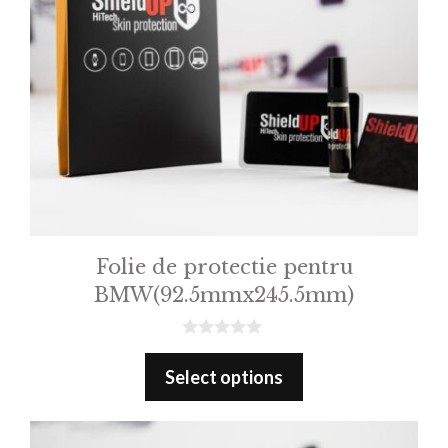
Folie de protectie pentru
BMW(92.5mmx245.5mm)
0
o
Select options
u
t
o
f
5