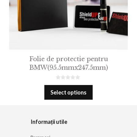
Folie de protectie pentru
BMW(95.5mmx247.5mm)
0
o
Select options
u
t
o
f
5
Informații utile