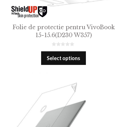
Folie de protectie pentru VivoBook
15-15.6(D230 W357)
0
o
Select options
u
t
o
f
5