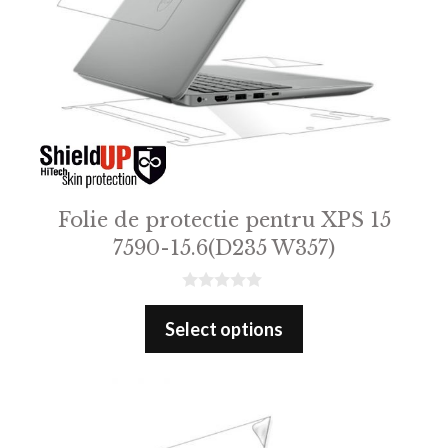
Folie de protectie pentru XPS 15
7590-15.6(D235 W357)
0
o
Select options
u
t
o
f
5