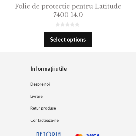
Folie de protectie pentru Latitude
7400 14.0
0
o
Select options
u
t
o
f
5
Informații utile
Despre noi
Livrare
Retur produse
Contactează-ne