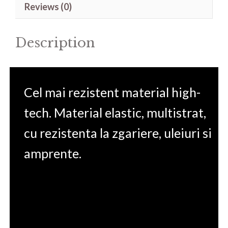
Reviews (0)
G10
15.6'
Description
quantity
Cel mai rezistent material high-
tech. Material elastic, multistrat,
cu rezistenta la zgariere, uleiuri si
amprente.