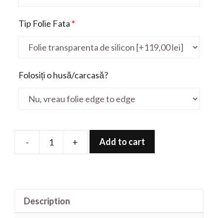
Tip Folie Fata
*
Folosiți o husă/carcasă?
Add to cart
-
+
Folie
de
protectie
pentru
Description
EliteBook
655