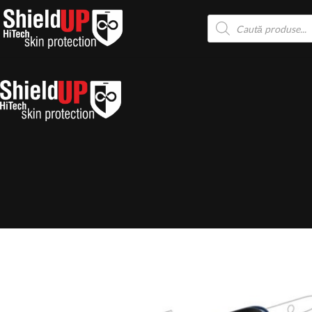
la
conținut
Products
search