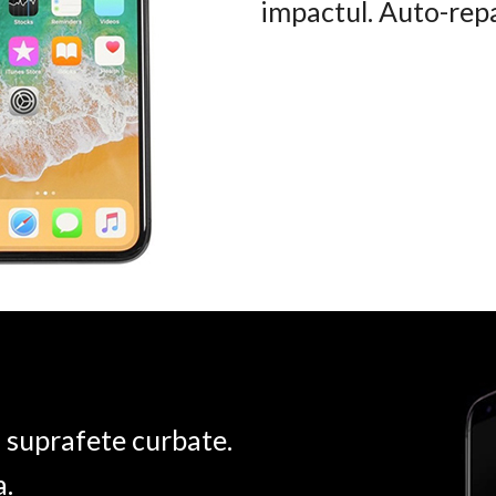
impactul. Auto-rep
u suprafete curbate.
a.