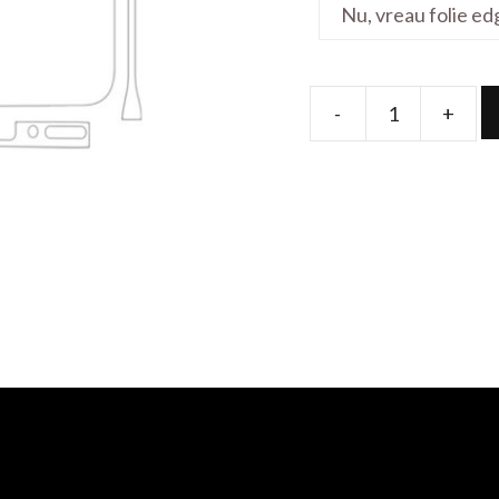
-
+
Folie
de
protectie
pentru
Enjoy
20
Pro_FullBody
quantity