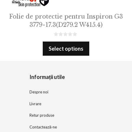
Folie de protectie pentru Inspiron G3
3779-17.3(D279.2 W415.4)
0
o
Select options
u
t
o
f
5
Informații utile
Despre noi
Livrare
Retur produse
Contactează-ne