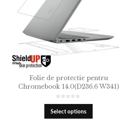
Folie de protectie pentru
Chromebook 14.0(D236.6 W341)
0
o
Select options
u
t
o
f
5