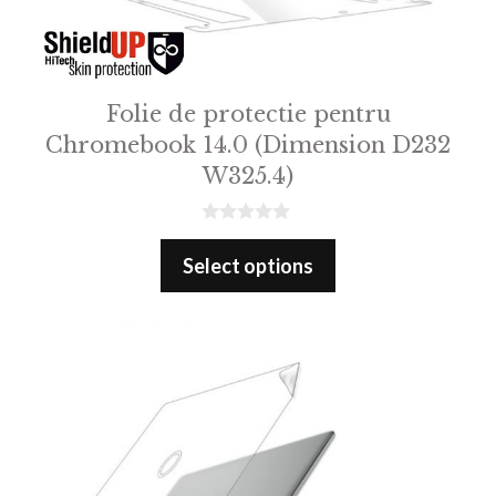
Folie de protectie pentru
Chromebook 14.0 (Dimension D232
W325.4)
0
o
Select options
u
t
o
f
5