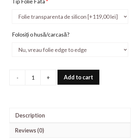
Tip Folie Fata
*
Folosiți o husă/carcasă?
Add to cart
-
+
Folie
de
protectie
pentru
Description
ENVY
17
Reviews (0)
17.3'