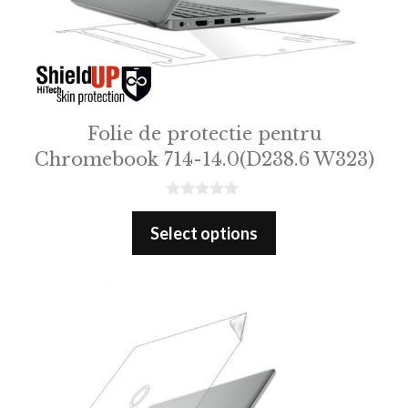
Folie de protectie pentru
Chromebook 714-14.0(D238.6 W323)
0
o
Select options
u
t
o
f
5