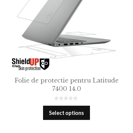
Folie de protectie pentru Latitude
7400 14.0
0
o
Select options
u
t
o
f
5