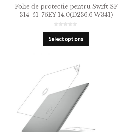
Folie de protectie pentru Swift SF
314-51-76EY 14.0(D236.6 W341)
0
o
Select options
u
t
o
f
5