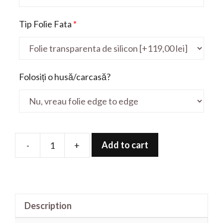
Tip Folie Fata
*
Folosiți o husă/carcasă?
Add to cart
-
+
Folie
de
protectie
pentru
Description
Erazen
X7859