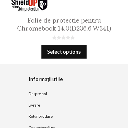
Folie de protectie pentru
Chromebook 14.0(D236.6 W341)
0
o
Select options
u
t
o
f
5
Informații utile
Despre noi
Livrare
Retur produse
Contactează-ne