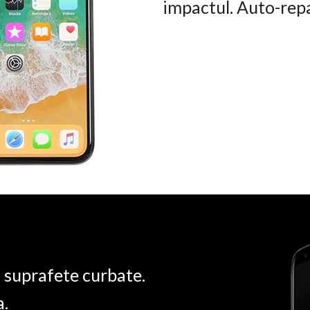
impactul. Auto-rep
u suprafete curbate.
a.