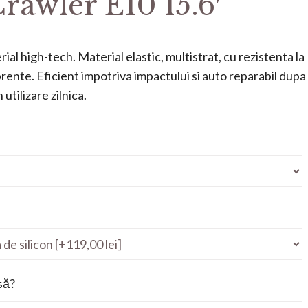
rawler E10 15.6′
ial high-tech. Material elastic, multistrat, cu rezistenta la
mprente. Eficient impotriva impactului si auto reparabil dupa
utilizare zilnica.
să?