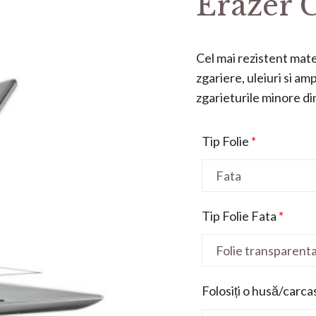
Erazer C
Cel mai rezistent mater
zgariere, uleiuri si a
zgarieturile minore din 
Tip Folie
*
Tip Folie Fata
*
Folosiți o husă/carca