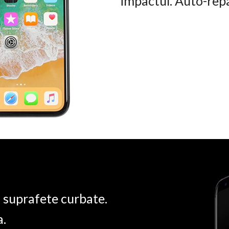
impactul. Auto-rep
u suprafete curbate.
a.