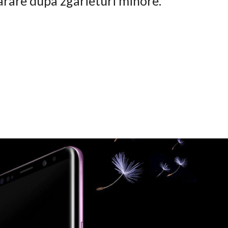
arare dupa zgarieturi minore.