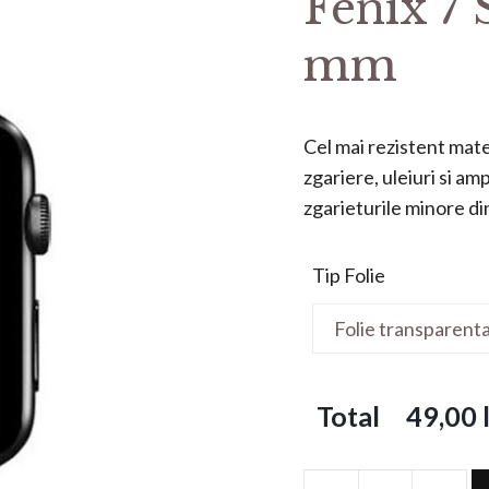
Fenix 7 
mm
Cel mai rezistent mater
zgariere, uleiuri si a
zgarieturile minore din 
Tip Folie
Total
49,00
l