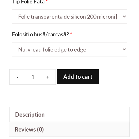
Tip Folie Fata
*
Folosiți o husă/carcasă?
*
Add to cart
-
+
Folie
de
protectie
pentru
Description
G7
ThinQ
Reviews (0)
quantity