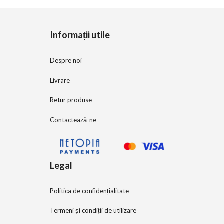
o
f
5
Informații utile
Despre noi
Livrare
Retur produse
Contactează-ne
Legal
Politica de confidențialitate
Termeni și condiții de utilizare