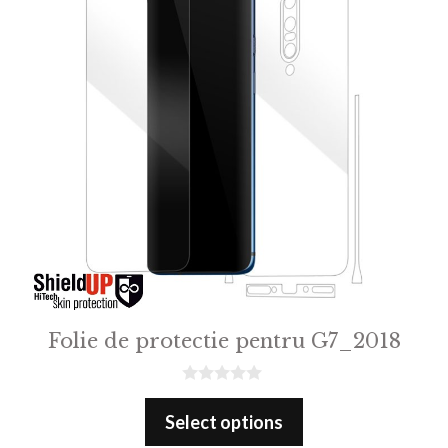
Folie de protectie pentru G7_2018
0
o
Select options
u
t