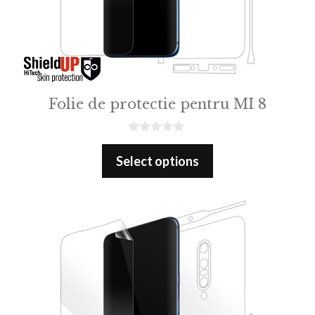
Folie de protectie pentru MI 8
0
o
Select options
u
t
o
f
5