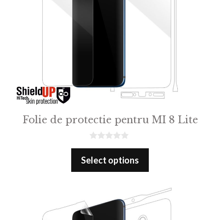
Folie de protectie pentru MI 8 Lite
0
o
Select options
u
t
o
f
5