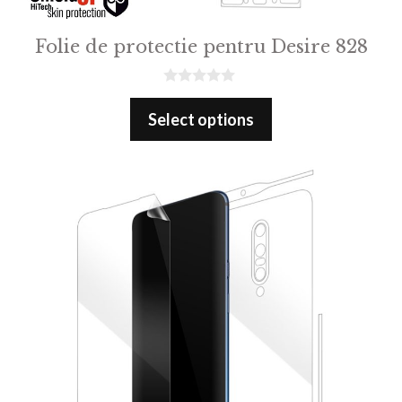
Folie de protectie pentru Desire 828
0
o
Select options
u
t
o
f
5