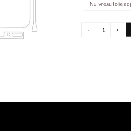
-
+
Folie
de
protectie
pentru
Galaxy
A70S
quantity