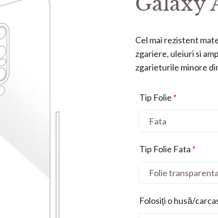
Galaxy 
Cel mai rezistent mater
zgariere, uleiuri si a
zgarieturile minore din 
Tip Folie
*
Tip Folie Fata
*
Folosiți o husă/carca