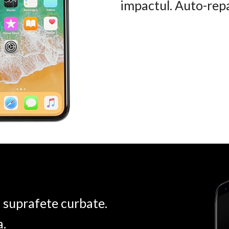
impactul. Auto-rep
u suprafete curbate.
a.