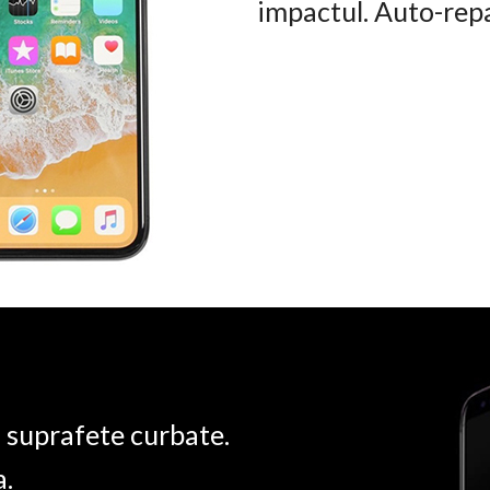
impactul. Auto-rep
u suprafete curbate.
a.