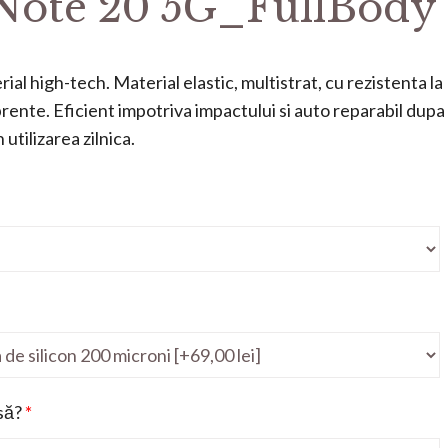
Note 20 5G_FullBody
ial high-tech. Material elastic, multistrat, cu rezistenta la
mprente. Eficient impotriva impactului si auto reparabil dupa
utilizarea zilnica.
să?
*