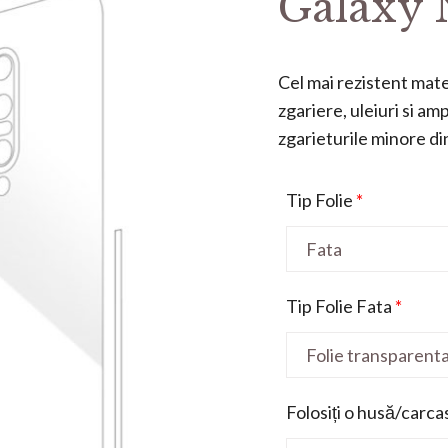
Galaxy 
Cel mai rezistent mater
zgariere, uleiuri si a
zgarieturile minore din 
Tip Folie
*
Tip Folie Fata
*
Folosiți o husă/carca