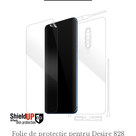
o
f
5
Folie de protectie pentru Desire 828