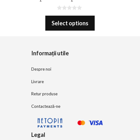
0
o
Select options
u
t
o
f
5
Informații utile
Despre noi
Livrare
Retur produse
Contactează-ne
Legal