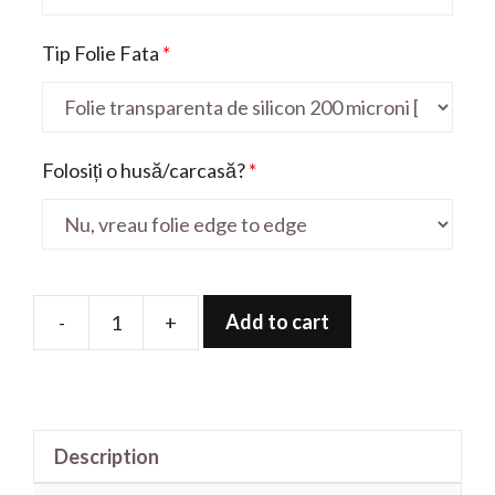
Tip Folie Fata
*
Folosiți o husă/carcasă?
*
Add to cart
-
+
Folie
de
protectie
pentru
Description
Galaxy
S6