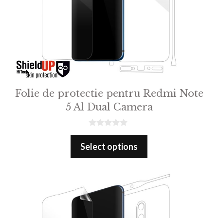
Folie de protectie pentru Redmi Note
5 Al Dual Camera
0
o
Select options
u
t
o
f
5