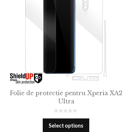
Folie de protectie pentru Xperia XA2
Ultra
0
o
Select options
u
t