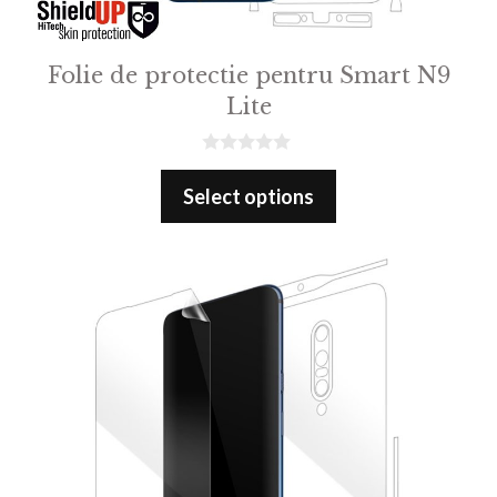
Folie de protectie pentru Smart N9
Lite
0
o
Select options
u
t
o
f
5