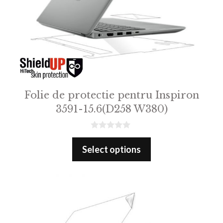
Folie de protectie pentru Inspiron
3591-15.6(D258 W380)
0
o
Select options
u
t
o
f
5