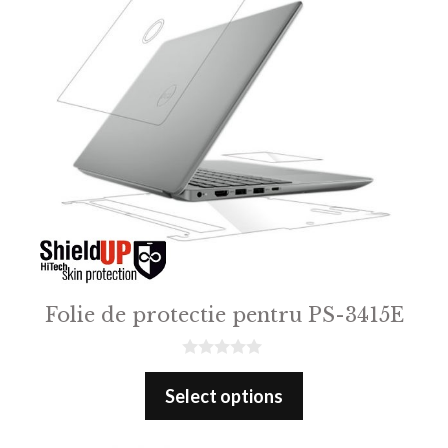
Folie de protectie pentru PS-3415E
0
o
Select options
u
t
o
f