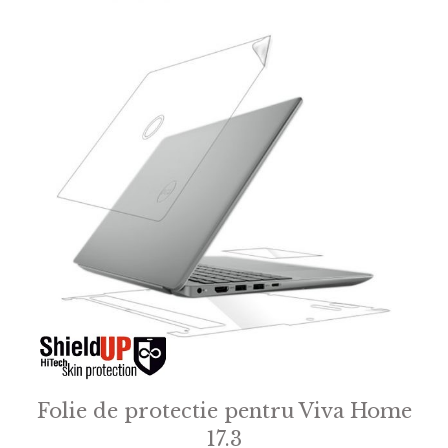
5
Folie de protectie pentru Viva Home
17.3