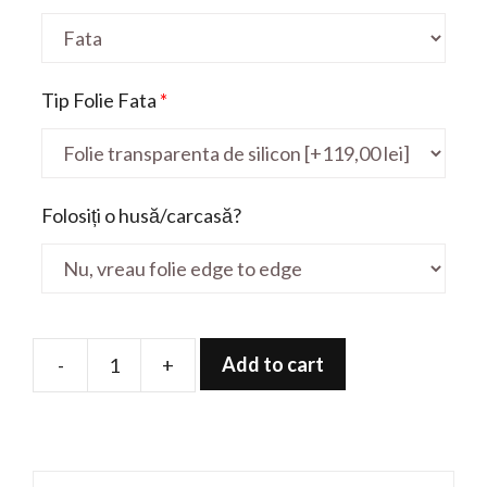
Tip Folie Fata
*
Folosiți o husă/carcasă?
Add to cart
-
+
Folie
de
protectie
pentru