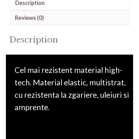
Description
Gaming
Aspire
Reviews (0)
7
A715-
Description
41G
15.6'
quantity
Cel mai rezistent material high-
tech. Material elastic, multistrat,
cu rezistenta la zgariere, uleiuri si
amprente.