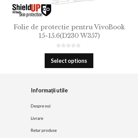
Folie de protectie pentru VivoBook
15-15.6(D230 W357)
0
o
Select options
u
t
o
f
5
Informații utile
Despre noi
Livrare
Retur produse