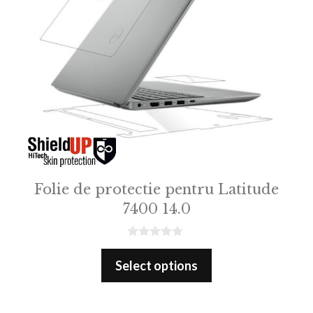
Folie de protectie pentru Latitude
7400 14.0
0
o
Select options
u
t
o
f
5