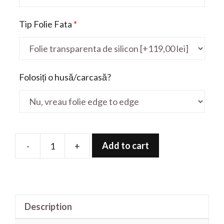
Tip Folie Fata
*
Folosiți o husă/carcasă?
Add to cart
-
+
Folie
de
protectie
pentru
Description
Gaming
GS75