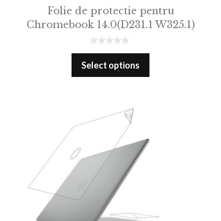
Folie de protectie pentru
Chromebook 14.0(D231.1 W325.1)
0
o
Select options
u
t
o
f
5