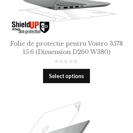
Folie de protectie pentru Vostro 3578
15.6 (Dimension D260 W380)
0
o
Select options
u
t
o
f
5