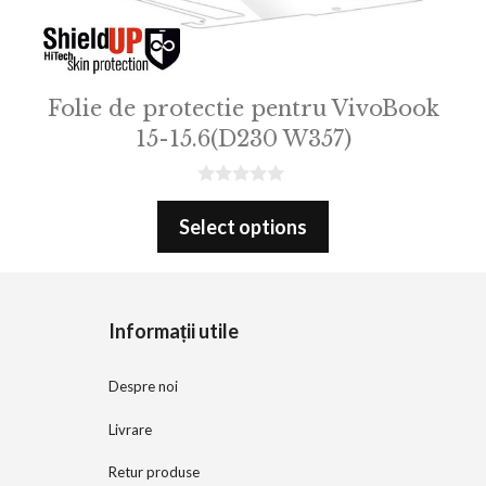
Folie de protectie pentru VivoBook
15-15.6(D230 W357)
0
o
Select options
u
t
o
f
5
Informații utile
Despre noi
Livrare
Retur produse